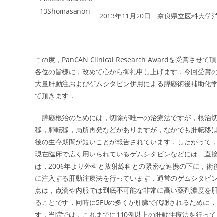
2013年11月20日 奈良県立医科大
この度，PanCAN Clinical Research Awardを受賞させ
各位の皆様に，改めて心から御礼申し上げます．今回受賞の
大量肝動注およびゲムシタビン併用による膵癌術後補助化
て頂きます．
膵癌根治のためには，切除が唯一の治療法ですが，根治切
移，肺転移，局所再発などがありますが，なかでも肝転移
後の生存期間が短いことが報告されています．したがって
現在臨床で広く用いられているゲムシタビンなどには，直
は，2006年より外科と放射線科との緊密な連携の下に，術後
に注入する肝動注療法を行っています．通常のゲムシタビン（
点は，点滴や内服では到底不可能な非常に高い薬剤濃度を
ることです．同時に5FUの多くが肝臓で代謝されるために
す．当院では，これまでに110例以上の肝動注療法を行っ