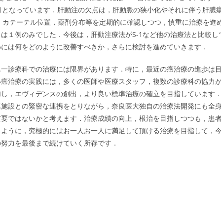
月となっています．肝動注の欠点は，肝動脈の狭小化やそれに伴う肝膿
，カテーテル位置，薬剤分布等を定期的に確認しつつ，慎重に治療を進
は１例のみでした．今後は，肝動注療法がS-1など他の治療法と比較し
めには何をどのように改善すべきか，さらに検討を進めていきます．
一診療科での治療には限界があります．特に，最近の癌治療の進歩は
い癌治療の実践には，多くの医師や医療スタッフ，複数の診療科の協力
加し，エヴィデンスの創出，より良い標準治療の確立を目指しています
連施設との緊密な連携をとりながら，奈良医大独自の治療法開発にも全
重要ではないかと考えます．治療成績の向上，根治を目指しつつも，患
るように，究極的にはお一人お一人に満足して頂ける治療を目指して，
の努力を最後まで続けていく所存です．