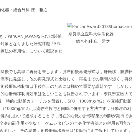
学消化器・総合外科 庄 雅之
奈良県立医科大学消化器・
て頂き，PanCAN JAPANならびに関係
総合外科 庄 雅之
対象となりました研究課題「5FU
学療法の有用性」について概説させ
除後でも高率に再発を来します．膵癌術後再発形式は，肝転移，腹膜
は高率に発症し，他の再発形式と比較して，再発までの期間が短く，再
，術後肝転移制御は予後向上のためには極めて重要な課題です．しかし
接的な肝転移制御効果は乏しいことも報告されています．奈良県立医大
一時的に動脈カテーテルを留置し，5FU（1000mg/m2）を直接肝動脈
1000mg/m2）点滴静注投与と同時に併用する方法です．肝動注の利
肝臓内において達成することで，潜在的な微小肝転移巣の制御が期待で
，全身の副作用が少なく，ゲムシタビンの全身化学療法との併用も可能で
てきました．その結果，術後肝転移再発は10%台にまで低下しています．