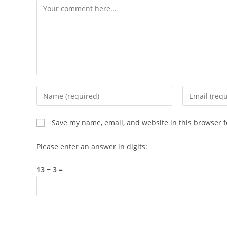
Comment
Enter
Enter
your
your
name
email
Save my name, email, and website in this browser f
or
address
username
to
Please enter an answer in digits:
to
comment
comment
13 − 3 =