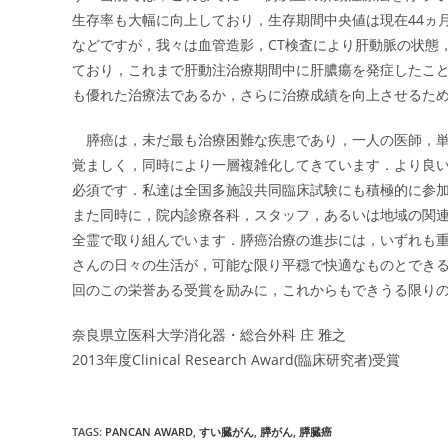
生存率も大幅に向上しており，生存期間中央値は現在44ヵ
などですが，我々は血管造影，CT検査により肝動脈の状態
ており，これまで肝動注治療期間中に肝膿瘍を発症したこと
も優れた治療法であるか，さらに治療成績を向上させるた
膵癌は，未だ最も治療困難な疾患であり，一人の医師，単
覚ましく，同時により一層複雑化してきています．より良
必須です．私達は全国多施設共同臨床試験にも積極的に参
また同時に，院内診療各科，スタッフ，あるいは地域の関
全霊で取り組んでいます．膵癌治療の進歩には，いずれも
さんの日々の生活が，可能な限り平穏で快適なものとでき
回のこの栄誉ある受賞を励みに，これからもできうる限り
奈良県立医科大学消化器・総合外科 庄 雅之
2013年度Clinical Research Award(臨床研究者)受賞
TAGS
:
PANCAN AWARD
,
すい臓がん
,
膵がん
,
膵臓癌