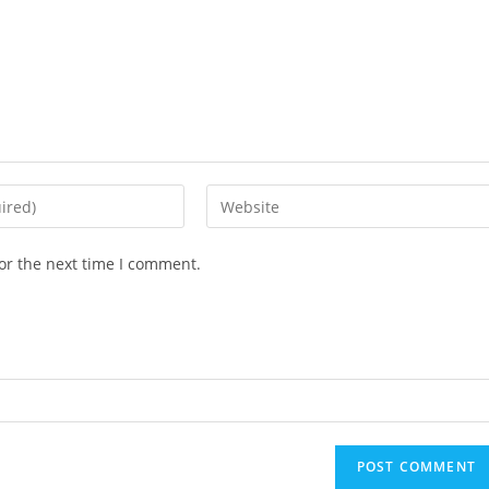
Enter
your
website
or the next time I comment.
URL
(optional)