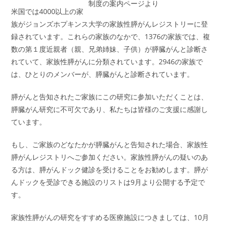
制度の案内ページより
米国では4000以上の家
族がジョンズホプキンス大学の家族性膵がんレジストリーに登
録されています。これらの家族のなかで、1376の家族では、複
数の第１度近親者（親、兄弟姉妹、子供）が膵臓がんと診断さ
れていて、家族性膵がんに分類されています。2946の家族で
は、ひとりのメンバーが、膵臓がんと診断されています。
膵がんと告知されたご家族にこの研究に参加いただくことは、
膵臓がん研究に不可欠であり、私たちは皆様のご支援に感謝し
ています。
もし、ご家族のどなたかが膵臓がんと告知された場合、家族性
膵がんレジストリへご参加ください。家族性膵がんの疑いのあ
る方は、膵がんドック健診を受けることをお勧めします。膵が
んドックを受診できる施設のリストは9月より公開する予定で
す。
家族性膵がんの研究をすすめる医療施設につきましては、10月