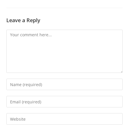
Leave a Reply
Comment
Enter
your
name
Enter
or
your
username
email
Enter
to
address
your
comment
to