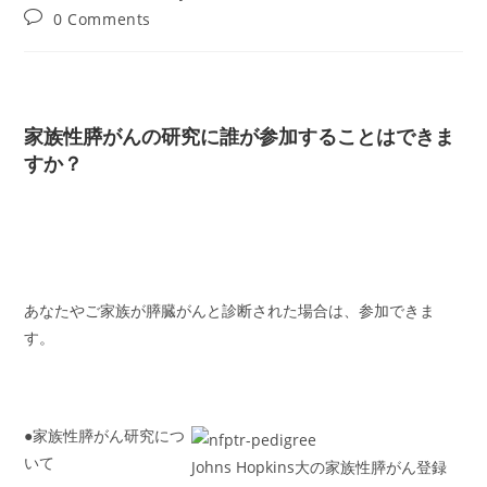
author:
published:
category:
Post
0 Comments
comments:
家族性膵がんの研究に誰が参加することはできま
すか？
あなたやご家族が膵臓がんと診断された場合は、参加できま
す。
●家族性膵がん研究につ
いて
Johns Hopkins大の家族性膵がん登録