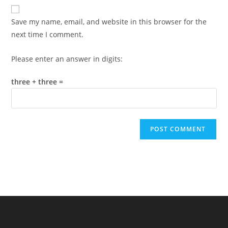
website
comment
URL
Save my name, email, and website in this browser for the
(optional)
next time I comment.
Please enter an answer in digits:
three + three =