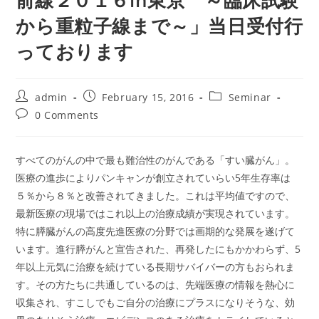
前線２０１６in東京 ～臨床試験
から重粒子線まで～」当日受付行
っております
Post
Post
Post
admin
February 15, 2016
Seminar
author:
published:
category:
Post
0 Comments
comments:
すべてのがんの中で最も難治性のがんである「すい臓がん」。
医療の進歩によりパンキャンが創立されていらい5年生存率は
５％から８％と改善されてきました。これは平均値ですので、
最新医療の現場ではこれ以上の治療成績が実現されています。
特に膵臓がんの高度先進医療の分野では画期的な発展を遂げて
います。進行膵がんと宣告された、再発したにもかかわらず、5
年以上元気に治療を続けている長期サバイバーの方もおられま
す。その方たちに共通しているのは、先端医療の情報を熱心に
収集され、すこしでもご自分の治療にプラスになりそうな、効