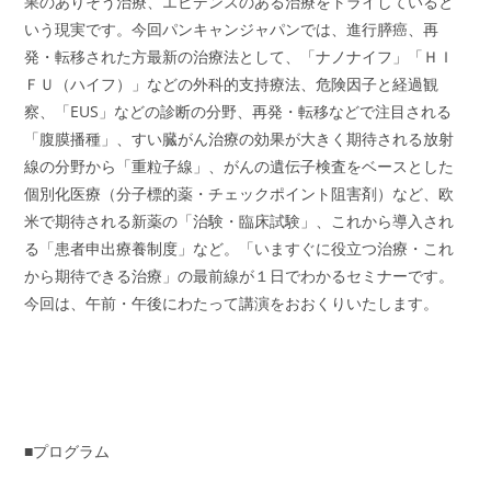
果のありそう治療、エビデンスのある治療をトライしていると
いう現実です。今回パンキャンジャパンでは、進行膵癌、再
発・転移された方最新の治療法として、「ナノナイフ」「ＨＩ
ＦＵ（ハイフ）」などの外科的支持療法、危険因子と経過観
察、「EUS」などの診断の分野、再発・転移などで注目される
「腹膜播種」、すい臓がん治療の効果が大きく期待される放射
線の分野から「重粒子線」、がんの遺伝子検査をベースとした
個別化医療（分子標的薬・チェックポイント阻害剤）など、欧
米で期待される新薬の「治験・臨床試験」、これから導入され
る「患者申出療養制度」など。「いますぐに役立つ治療・これ
から期待できる治療」の最前線が１日でわかるセミナーです。
今回は、午前・午後にわたって講演をおおくりいたします。
■プログラム