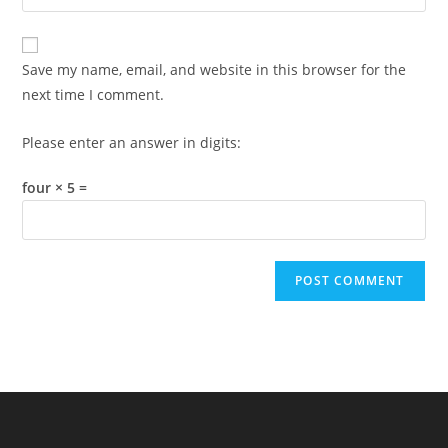
your
comment
to
website
comment
URL
Save my name, email, and website in this browser for the
(optional)
next time I comment.
Please enter an answer in digits:
four × 5 =