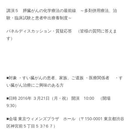
講演５ 膵臓がんの化学療法の最前線 ～多剤併用療法、治
験・臨床試験と患者申出療養制度～
パネルディスカッション・質疑応答 （皆様の質問に答えま
す）
■対象 ・すい臓がんの患者、家族、ご遺族 ・医療関係者 ・す
い臓がん治療にご興味のある方
■日時 2016年 ３月21日（月・祝） 開演 10:00 （開場
9:30）
■会場 東京ウィメンズプラザ ホール （〒150-0001 東京都渋谷
区神宮前５丁目５３?６７）