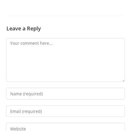
Leave a Reply
Comment
Enter
your
name
Enter
or
your
username
email
Enter
to
address