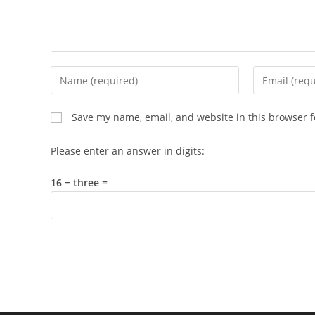
Enter
Enter
your
your
name
email
Save my name, email, and website in this browser f
or
address
username
to
Please enter an answer in digits:
to
comment
comment
16 − three =