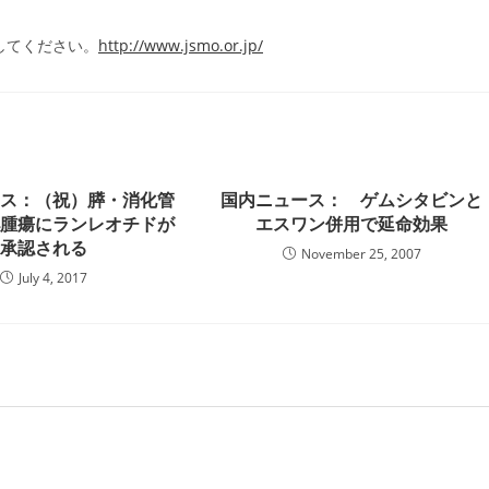
してください。
http://www.jsmo.or.jp/
ース：（祝）膵・消化管
国内ニュース： ゲムシタビンと
泌腫瘍にランレオチドが
エスワン併用で延命効果
承認される
November 25, 2007
July 4, 2017