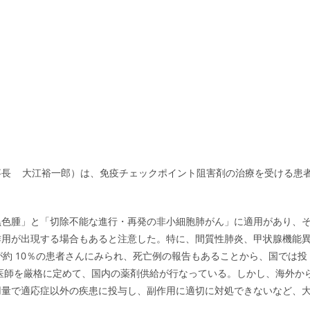
理事長 大江裕一郎）は、免疫チェックポイント阻害剤の治療を受ける患
黒色腫」と「切除不能な進行・再発の非小細胞肺がん」に適用があり、
作用が出現する場合もあると注意した。特に、間質性肺炎、甲状腺機能
どが約 10％の患者さんにみられ、死亡例の報告もあることから、国では投
医師を厳格に定めて、国内の薬剤供給が行なっている。しかし、海外か
用量で適応症以外の疾患に投与し、副作用に適切に対処できないなど、