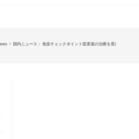
News
>
国内ニュース： 免疫チェックポイント阻害薬の治療を受ける患者さ