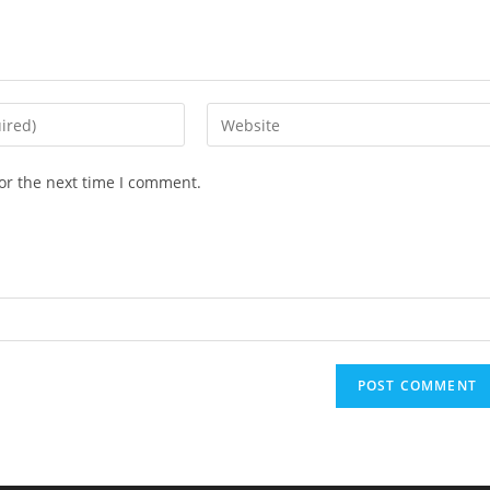
Enter
your
website
or the next time I comment.
URL
(optional)