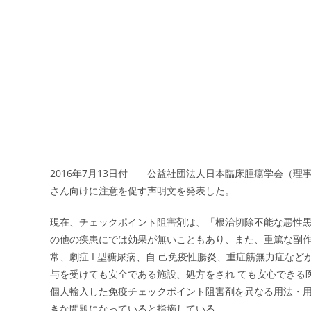
2016年7月13日付 公益社団法人日本臨床腫瘍学会（
さん向けに注意を促す声明文を発表した。
現在、チェックポイント阻害剤は、「根治切除不能な悪性
の他の疾患にでは効果が無いこともあり、また、重篤な副
常、劇症 I 型糖尿病、自 己免疫性腸炎、重症筋無力症な
与を受けても安全である施設、処方をされ ても安心できる
個人輸入した免疫チェックポイント阻害剤を異なる用法・
きな問題になっていると指摘している。