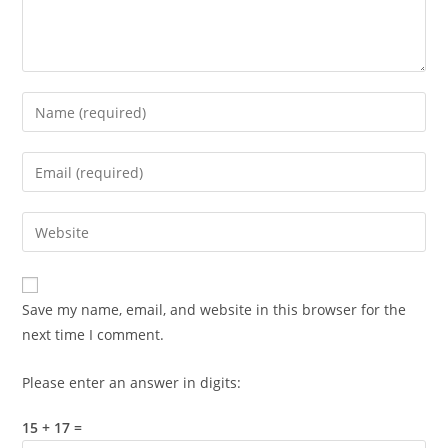
Enter
your
name
Enter
or
your
username
email
Enter
to
address
your
comment
to
website
comment
URL
Save my name, email, and website in this browser for the
(optional)
next time I comment.
Please enter an answer in digits:
15 + 17 =