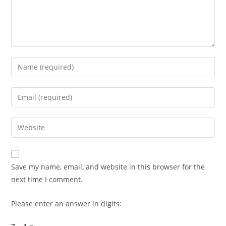
Enter
your
name
Enter
or
your
username
email
Enter
to
address
your
comment
to
website
comment
URL
Save my name, email, and website in this browser for the
(optional)
next time I comment.
Please enter an answer in digits: