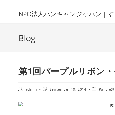
Skip
to
NPO法人パンキャンジャパン｜
content
Blog
第1回パープルリボン
Post
Post
Post
admin
September 19, 2014
PurpleSt
author:
published:
category: