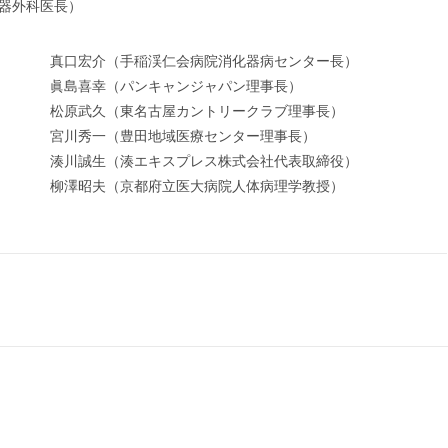
器外科医長）
真口宏介（手稲渓仁会病院消化器病センター長）
眞島喜幸（パンキャンジャパン理事長）
松原武久（東名古屋カントリークラブ理事長）
宮川秀一（豊田地域医療センター理事長）
湊川誠生（湊エキスプレス株式会社代表取締役）
柳澤昭夫（京都府立医大病院人体病理学教授）