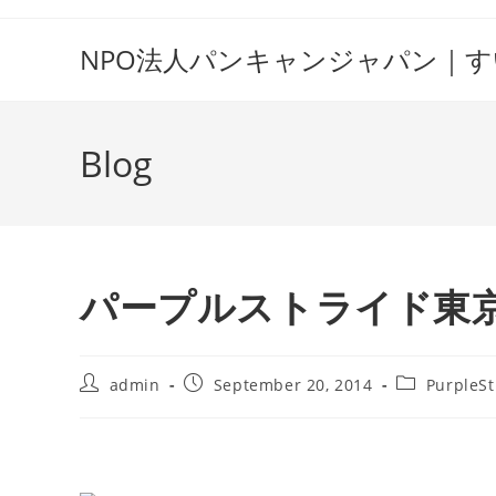
Skip
to
NPO法人パンキャンジャパン｜
content
Blog
パープルストライド東京
Post
Post
Post
admin
September 20, 2014
PurpleSt
author:
published:
category: