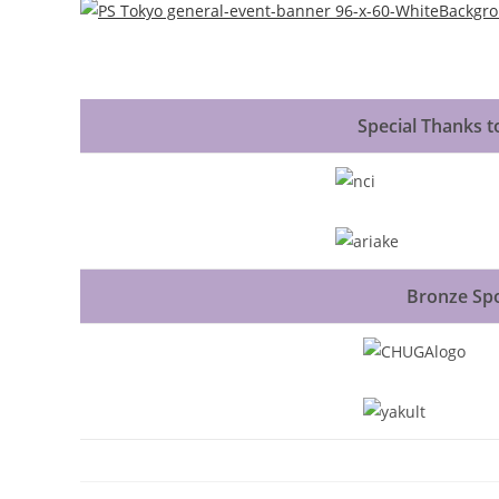
Special Thanks
Bronze Sp