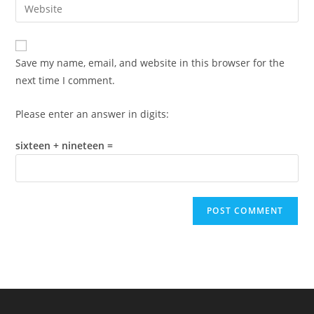
Enter
to
address
your
comment
to
website
comment
URL
Save my name, email, and website in this browser for the
(optional)
next time I comment.
Please enter an answer in digits:
sixteen + nineteen =