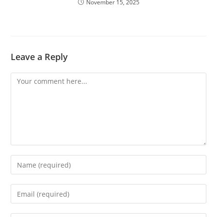
November 15, 2025
Leave a Reply
Comment
Enter
your
name
Enter
or
your
username
email