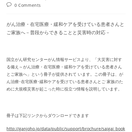
author:
published:
category:
Post
0 Comments
comments:
がん治療・在宅医療・緩和ケアを受けている患者さんと
ご家族へ－普段からできることと災害時の対応－
国立がん研究センターがん情報サービスより、「大災害に対す
る備え～がん治療・在宅医療・緩和ケアを受けている患者さん
とご家族へ」という冊子が提供されて います。この冊子は、が
ん治療･在宅医療･緩和ケアを受けている患者さんとご 家族のた
めに大規模災害が起こった時に役立つ情報を説明しています。
冊子は下記リンクからダウンロードできます
http://ganjoho.jp/data/public/support/brochure/saigai_book