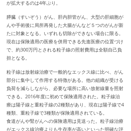
が拡大するのは4年ぶり。
膵臓（すいぞう）がん、
肝内胆管がん、
大型の肝細胞が
んや手術後に局所再発した大腸がんなど５つのがんが新
たに対象となる。いずれも切除ができない場合に限る。
現在は保険適用の医療を併用できる先進医療の位置づけ
で、約300万円とされる粒子線の照射費用は全額自己負
担となる。
粒子線は放射線治療で一般的なエックス線に比べ、がん
部分に集中して作用する特徴がある。他の組織が受ける
負荷を減らしながら、必要な場所に高い放射線量を照射
できる。2016年度に初めて保険適用された。粒子線治
療は陽子線と重粒子線の2種類があり、現在は陽子線で4
種類、重粒子線で3種類が保険適用されている。
食道がんや腎がんへの保険適用は見送った。粒子線治療
がエックス線治療よりも生存率が高いといった明確な評