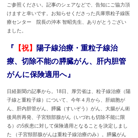
ご参照ください。記事のシェアなどで、告知にご協力頂
けますと幸いです。お知らせくださった兵庫県粒子線医
療センター 院長の沖本 智昭先生、ありがとうござい
ました。
『
【祝】
陽子線治療・重粒子線治
療、切除不能の膵臓がん、肝内胆管
がんに保険適用へ』
日経新聞の記事から。18日、厚労省は、粒子線治療（陽
子線と重粒子線）について、今年４月から、肝細胞が
ん、肝内胆管がん、膵臓（すいぞう）がん、大腸がん術
後局所再発、子宮頸部腺がん（いづれも切除不能に限
る）の5疾患に対して保険適用となることを決定しまし
た （子宮頸部腺がんは重粒子線治療のみ）。膵臓がん