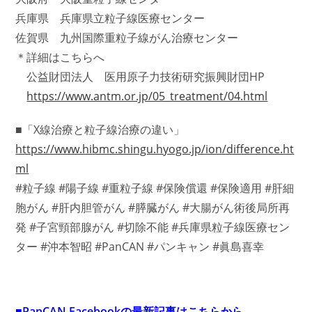
兵庫県 兵庫県立粒子線医療センター
佐賀県 九州国際重粒子線がん治療センター
＊詳細はこちらへ
公益財団法人 医用原子力技術研究振興財団HP
https://www.antm.or.jp/05_treatment/04.html
■「X線治療と粒子線治療の違い」
https://www.hibmc.shingu.hyogo.jp/ion/difference.ht
ml
#粒子線 #陽子線 #重粒子線 #保険償還 #保険適用 #肝細
胞がん #肝内胆管がん #膵臓がん #大腸がん術後局所再
発 #子宮頸部腺がん #切除不能 #兵庫県粒子線医療セン
ター #沖本智昭 #PanCAN #パンキャン #眞島喜幸
■PanCAN Facebookの最新記事はこちらから