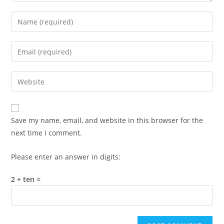
Enter
your
name
Enter
or
your
username
email
Enter
to
address
your
comment
to
website
comment
URL
Save my name, email, and website in this browser for the
(optional)
next time I comment.
Please enter an answer in digits:
2 + ten =