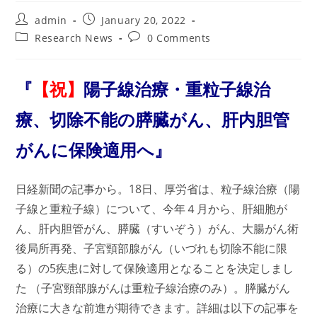
Post
Post
admin
January 20, 2022
author:
published:
Post
Post
Research News
0 Comments
category:
comments:
『
【祝】
陽子線治療・重粒子線治
療、切除不能の膵臓がん、肝内胆管
がんに保険適用へ』
日経新聞の記事から。18日、厚労省は、粒子線治療（陽
子線と重粒子線）について、今年４月から、肝細胞が
ん、肝内胆管がん、膵臓（すいぞう）がん、大腸がん術
後局所再発、子宮頸部腺がん（いづれも切除不能に限
る）の5疾患に対して保険適用となることを決定しまし
た （子宮頸部腺がんは重粒子線治療のみ）。膵臓がん
治療に大きな前進が期待できます。詳細は以下の記事を