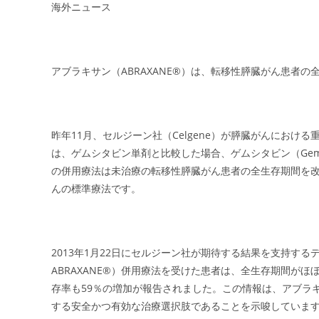
海外ニュース
アブラキサン（ABRAXANE®）は、転移性膵臓がん患者の
昨年11月、セルジーン社（Celgene）が膵臓がんにお
は、ゲムシタビン単剤と比較した場合、ゲムシタビン（Gem
の併用療法は未治療の転移性膵臓がん患者の全生存期間を
んの標準療法です。
2013年1月22日にセルジーン社が期待する結果を支持す
ABRAXANE®）併用療法を受けた患者は、全生存期間がほぼ
存率も59％の増加が報告されました。この情報は、アブラ
する安全かつ有効な治療選択肢であることを示唆していま