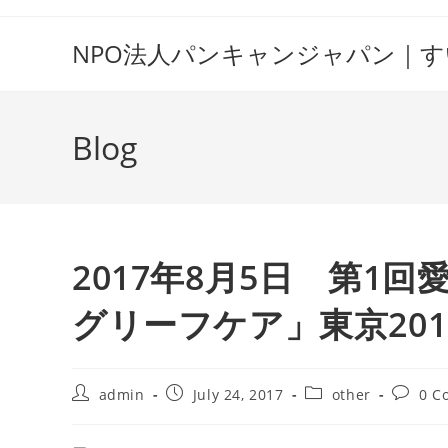
Skip
to
NPO法人パンキャンジャパン｜
content
Blog
2017年8月5日 第1
グリーフケア」東京201
Post
Post
Post
Post
admin
July 24, 2017
other
0 C
author:
published:
category:
commen