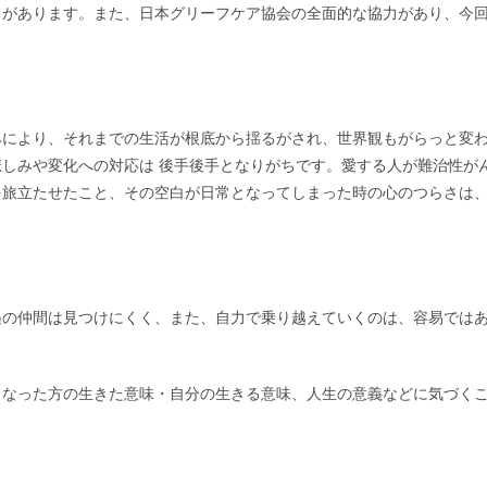
ちがあります。また、日本グリーフケア協会の全面的な協力があり、今
みにより、それまでの生活が根底から揺るがされ、世界観もがらっと変
しみや変化への対応は 後手後手となりがちです。愛する人が難治性が
を旅立たせたこと、その空白が日常となってしまった時の心のつらさは
遇の仲間は見つけにくく、また、自力で乗り越えていくのは、容易では
くなった方の生きた意味・自分の生きる意味、人生の意義などに気づく