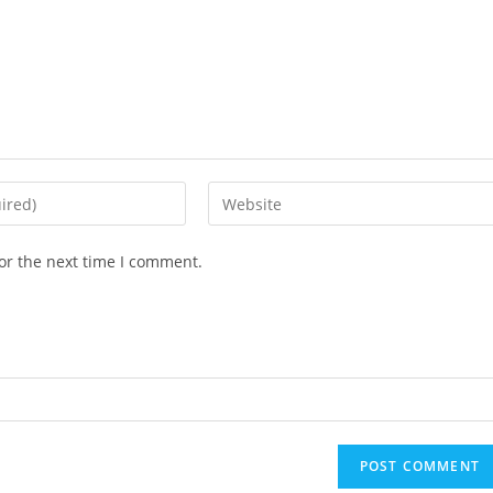
Enter
your
website
or the next time I comment.
URL
(optional)