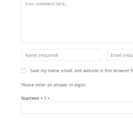
Comment
Enter
Enter
your
your
name
email
Save my name, email, and website in this browser f
or
address
username
to
Please enter an answer in digits:
to
comment
comment
fourteen + 1 =