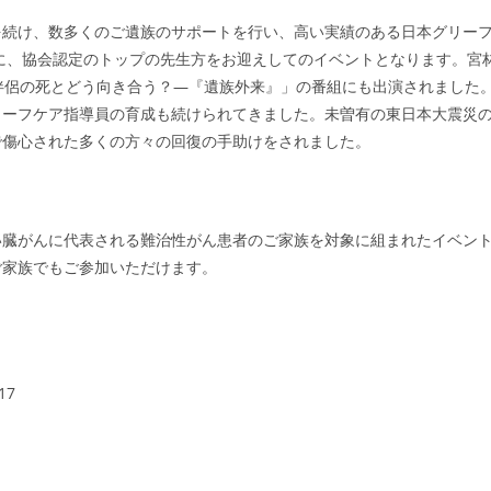
を続け、数多くのご遺族のサポートを行い、高い実績のある日本グリー
に、協会認定のトップの先生方をお迎えしてのイベントとなります。宮
 －伴侶の死とどう向き合う？―『遺族外来』」の番組にも出演されました
リーフケア指導員の育成も続けられてきました。未曽有の東日本大震災
で傷心された多くの方々の回復の手助けをされました。
い臓がんに代表される難治性がん患者のご家族を対象に組まれたイベン
ご家族でもご参加いただけます。
17