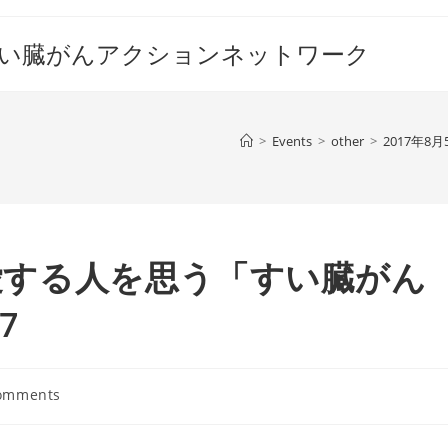
すい臓がんアクションネットワーク
>
Events
>
other
>
2017年
回愛する人を思う「すい臓がん
7
omments
ts: