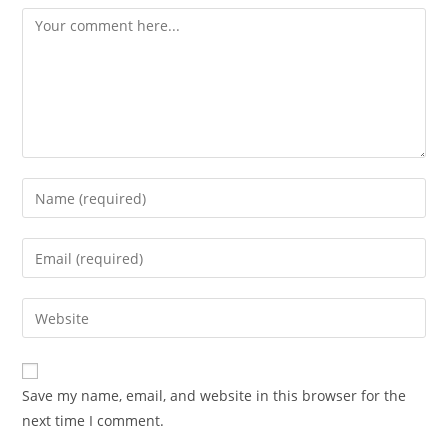
Comment
Enter
your
name
Enter
or
your
username
email
Enter
to
address
your
comment
to
website
comment
URL
Save my name, email, and website in this browser for the
(optional)
next time I comment.