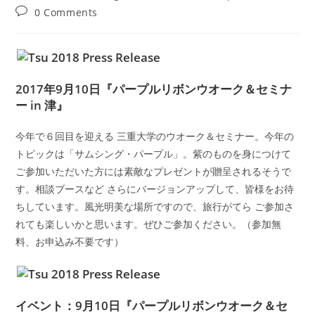
author:
published:
category:
Post
0 Comments
comments:
2017年9月10日『パープルリボンウオーク＆セミナ
ー in 津』
今年で６回目を迎える 三重大学のウオーク＆セミナー。今年の
トピックは「サムシング・パープル」。紫のものを身につけて
ご参加いただいた方には素敵なプレゼントが贈呈されるそうで
す。相談ブースなど さらにバージョンアップして、皆様をお待
ちしています。風光明美な場所ですので、旅行がてら ご参加さ
れても楽しいかと思います。ぜひご参加ください。（参加無
料、お申込み不要です）
イベント：9月10日『パープルリボンウオーク＆セ