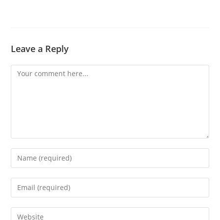
Leave a Reply
Comment
Enter
your
name
Enter
or
your
username
email
Enter
to