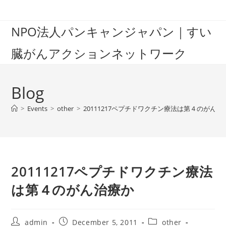
Skip
to
NPO法人パンキャンジャパン｜すい
content
臓がんアクションネットワーク
Blog
>
Events
>
other
>
20111217ペプチドワクチン療法は第４のがん治
20111217ペプチドワクチン療法
は第４のがん治療か
Post
Post
Post
admin
December 5, 2011
other