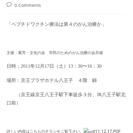
author:
published:
category:
Post
0 Comments
comments:
「ペプチドワクチン療法は第４のがん治療か」
主催：紫芳・文化の会 市民のためのがん治療の会共催
日時：2011年12月17日（土）13：30〜16：30
場所：京王プラザホテル八王子 ４階 錦
（京王線京王八王子駅下車徒歩３分、JR八王子駅北
口前）
11.12.17.PDF
詳しい内容はこちらのチラシをご覧下さい。