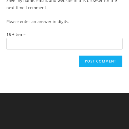
Save my name, email, and website in this browser for the
(optional)
next time I comment.
Please enter an answer in digits:
15 + ten =