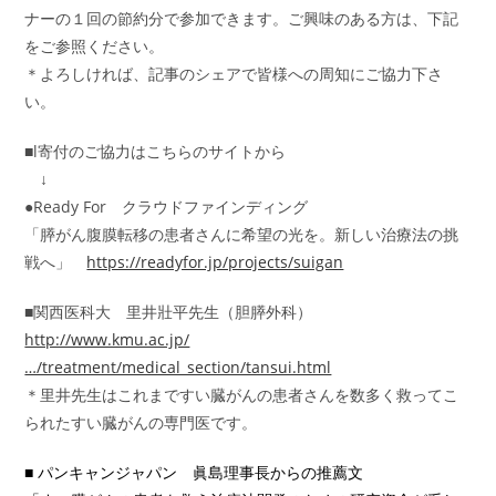
ナーの１回の節約分で参加できます。ご興味のある方は、下記
をご参照ください。
＊よろしければ、記事のシェアで皆様への周知にご協力下さ
い。
■l寄付のご協力はこちらのサイトから
↓
●Ready For クラウドファインディング
「膵がん腹膜転移の患者さんに希望の光を。新しい治療法の挑
戦へ」
https://readyfor.jp/projects/suigan
■関西医科大 里井壯平先生（胆膵外科）
http://www.kmu.ac.jp/
…/treatment/medical_section/tansui.html
＊里井先生はこれまですい臓がんの患者さんを数多く救ってこ
られたすい臓がんの専門医です。
■ パンキャンジャパン 眞島理事長からの推薦文