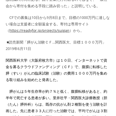
会から寄付を集める手段に踏み切った」と説明している。
CFでの募集は10日から9月8日まで。目標の1000万円に達しな
い場合は支援者に全額返金する。寄付は専用サイト
（
https://readyfor.jp/projects/suigan
）から。
■読売新聞「膵がん治験ＣＦ…関西医大、目標１０００万円」
2019年6月11日
関西医科大学（大阪府枚方市）は１０日、
インターネットで資
金を募るクラウドファンディング（ＣＦ）で、
腹膜に転移した
膵（すい）がんの臨床試験（治験）
の費用１０００万円を集め
る取り組みを始めたと発表した。
膵がんは５年生存率が約７％と低く、腹膜転移があると、
約
半年で死亡する患者が多い。里井壮平・関西医大診療教授（胆
（
たん）膵外科）らは、
既存の抗がん剤２種類を使う治験を計
画した。
先に患者３３人に行った治験では、平均でがんは３割