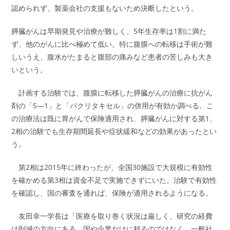
認められず、製薬会社の支援もないため決断したという。
膵臓がんは早期発見や治療が難しく、5年生存率は1割に満た
ず、他のがんに比べ極めて低い。特に腹膜への転移は手術が難
しいうえ、腹水がたまると腹部の痛みなど患者の苦しみも大き
いという。
計画する治験では、腹膜に転移した膵臓がんの治療に抗がん
剤の「S―1」と「パクリタキセル」の併用が有効か調べる。こ
の治療法は既に胃がんで保険適用され、膵臓がんに対する第1、
2相の治験でも生存期間延長や症状緩和などの効果があったとい
う。
第2相は2015年に終わったが、全国30施設で大規模に有効性
を確かめる第3相は資金不足で実施できずにいた。治験で有効性
を確認し、国の審査を通れば、保険が適用されるようになる。
友田幸一学長は「医療を取り巻く状況は厳しく、研究の経費
は削減の方向にある。国や企業だけに頼るのではなく、一般社