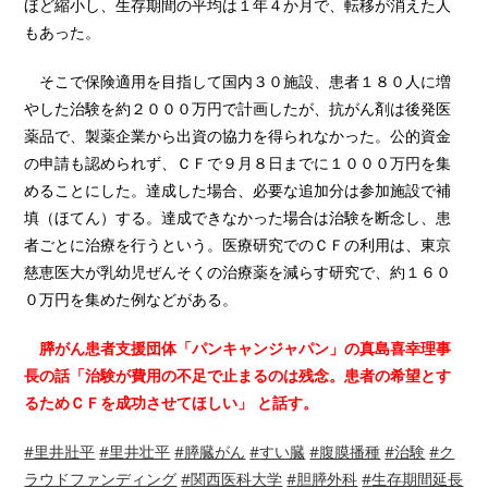
ほど縮小し、
生存期間の平均は１年４か月で、転移が消えた人
もあった。
そこで保険適用を目指して国内３０施設、
患者１８０人に増
やした治験を約２０００万円で計画したが、
抗がん剤は後発医
薬品で、
製薬企業から出資の協力を得られなかった。
公的資金
の申請も認められず、
ＣＦで９月８日までに１０００万円を集
めることにした。
達成した場合、必要な追加分は参加施設で補
填（ほてん）する。
達成できなかった場合は治験を断念し、
患
者ごとに治療を行うという。医療研究でのＣＦの利用は、
東京
慈恵医大が乳幼児ぜんそくの治療薬を減らす研究で、
約１６０
０万円を集めた例などがある。
膵がん患者支援団体「パンキャンジャパン」
の真島喜幸理事
長の話「治験が費用の不足で止まるのは残念。
患者の希望とす
るためＣＦを成功させてほしい」 と話す。
#
里井壯平
#
里井壮平
#
膵臓がん
#
すい臓
#
腹膜播種
#
治験
#
ク
ラウドファンディング
#
関西医科大学
#
胆膵外科
#
生存期間延長