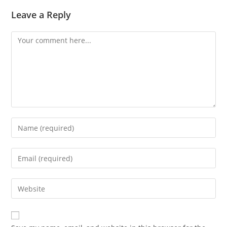
Leave a Reply
Comment
Enter
your
name
Enter
or
your
username
email
Enter
to
address
your
comment
to
website
comment
URL