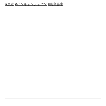
#
患者
#
パンキャンジャパン
#
眞島喜幸