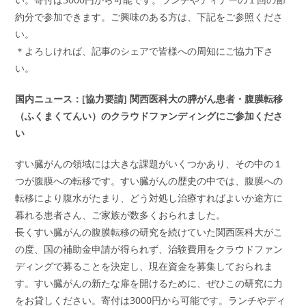
約分で参加できます。ご興味のある方は、下記をご参照くださ
い。
＊よろしければ、記事のシェアで皆様への周知にご協力下さ
い。
国内ニュース：[協力要請] 関西医科大の膵がん患者・腹膜転移
（ふくまくてんい）のクラウドファンディングにご参加くださ
い
すい臓がんの領域には大きな課題がいくつかあり、その中の１
つが腹膜への転移です。すい臓がんの歴史の中では、腹膜への
転移により腹水がたまり、どう対処し治療すればよいか途方に
暮れる患者さん、ご家族が数多くおられました
。
長くすい臓がんの腹膜転移の研究を続けていた関西医科大がこ
の度、国の補助金申請が得られず、治験費用をクラウドファン
ディングで募ることを決定し、現在資金を募集しておられま
す。すい臓がんの新たな扉を開けるために、ぜひこの研究に力
をお貸しください。寄付は3000円から可能です。ランチやディ