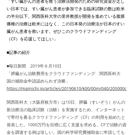
「
すい臓がんの患者を救う治療法開発のための研究資金が乏し
い日本
では、
すい臓がん患者が参加できる臨床試験の数は欧米
の半分以下。
関西医科大学の里井教授が開発を進めている腹膜
播種の治療は欧米
にはなく、
この日本発の治療法が日本のすい
臓がん患者を救います。
ぜひこのクラウドファンディング
（CF）を応援してほしい」
■記事の紹介
■毎日新聞 2019年６月10日
「膵臓がん治験費用をクラウドファンディング 関西医科大
国の補助金申請認められず決断」
https://mainichi.jp/articles/20190610/k00/00m/040/205000c
関西医科大（大阪府枚方市）は10日、膵臓（すいぞう）がんの
新治療法の臨床試験（治験）を実施するため、インターネット
で寄付を募るクラウドファンディング（CF）の利用を始めたと
発表した。1000万円を目標に広く支援を求める。CFで治験の資
金を調達する例は珍しい。国の科学研究費補助金に申請しても