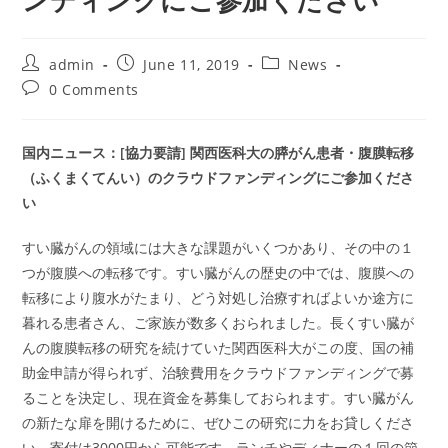
ンディングにご参加ください
Post
Post
Post
admin
June 11, 2019
News
author:
published:
category:
Post
0 Comments
comments:
国内ニュース：[協力要請] 関西医科大の膵がん患者・腹膜転移
（ふくまくてんい）のクラウドファンディングにご参加くださ
い
すい臓がんの領域には大きな課題がいくつかあり、その中の１
つが腹膜への転移です。すい臓がんの歴史の中では、腹膜への
転移により腹水がたまり、どう対処し治療すればよいか途方に
暮れる患者さん、ご家族が数多くおられました
。長くすい臓が
んの腹膜転移の研究を続けていた関西医科大がこの度、国の補
助金申請が得られず、治験費用をクラウドファンディングで募
ることを決定し、現在資金を募集しておられます。すい臓がん
の新たな扉を開けるために、ぜひこの研究に力をお貸しくださ
い。寄付は3000円から可能です。ランチやディナーの１回の節