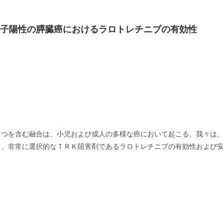
伝子陽性の膵臓癌におけるラロトレチニブの有効性
１つを含む融合は、小児および成人の多様な癌において起こる。我々は
て、非常に選択的なＴＲＫ阻害剤であるラロトレチニブの有効性および