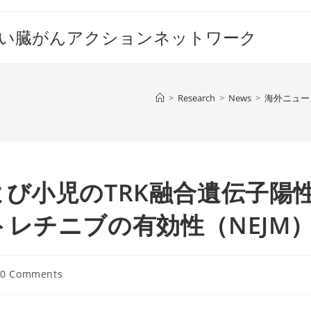
すい臓がんアクションネットワーク
>
Research
>
News
>
海外ニュー
び小児のTRK融合遺伝子陽
レチニブの有効性（NEJM
t
0 Comments
ments: