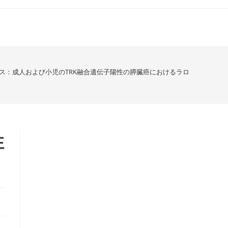
ス：成人および小児のTRK融合遺伝子陽性の膵臓癌におけるラロトレチニブの
性
）