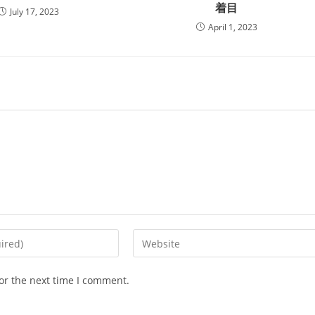
着目
July 17, 2023
April 1, 2023
Enter
your
website
or the next time I comment.
URL
(optional)