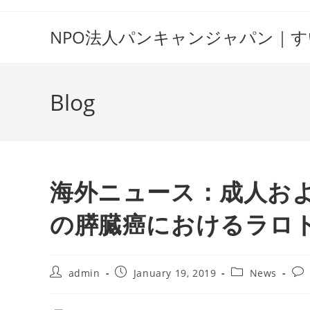
Skip
to
NPO法人パンキャンジャパン｜
content
Blog
海外ニュース：成人およ
の膵臓癌におけるラロト
Post
Post
Post
Pos
admin
January 19, 2019
News
author:
published:
category:
com