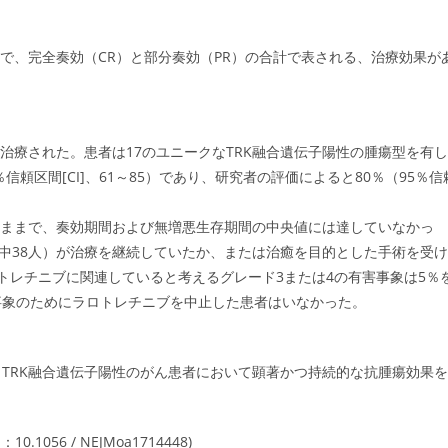
奏効率のことで、完全奏効（CR）と部分奏効（PR）の合計で表される、治療効果が
れ治療された。患者は17のユニークなTRK融合遺伝子陽性の腫瘍型を有し
頼区間[CI]、61～85）であり、研究者の評価によると80％（95％信
悪のままで、奏効期間および無増悪生存期間の中央値には達していなかっ
4人中38人）が治療を継続していたか、または治癒を目的とした手術を受け
トレチニブに関連していると考えるグレード3または4の有害事象は5％
事象のためにラロトレチニブを中止した患者はいなかった。
TRK融合遺伝子陽性のがん患者において顕著かつ持続的な抗腫瘍効果を
56 / NEJMoa1714448)