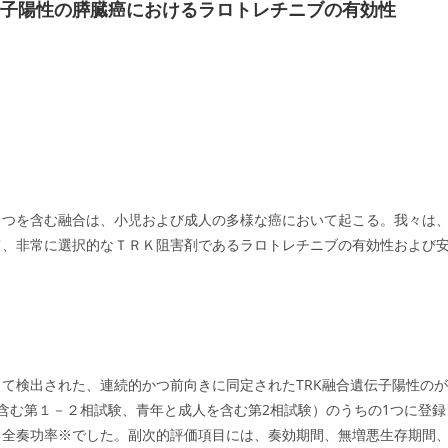
伝子陽性の膵臓癌におけるラロトレチニブの有効性
１つを含む融合は、小児および成人の多様な癌において起こる。我々は
て、非常に選択的なＴＲＫ阻害剤であるラロトレチニブの有効性および
て検出された、連続的かつ前向きに同定されたTRK融合遺伝子陽性のが
含む第１－２相試験、青年と成人を含む第2相試験）のうちの1つに登録
る全奏功率※でした。副次的評価項目には、奏効期間、無増悪生存期間