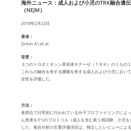
海外ニュース：成人および小児のTRK融合遺
（NEJM）
2018年2月22日
著者：
Drilon A1,et al.
背景：
３つのトロポミオシン受容体キナーゼ（ＴＲＫ）のうちの
これらの融合を有する腫瘍を有する成人および小児におい
全性を評価した。
方法：
各部位で日常的に行われている分子プロファイリングによっ
ん患者を3つのプロトコル（成人を含む第１相試験、小児を
した。複合分析の主要評価項目は、独立したレビューによ