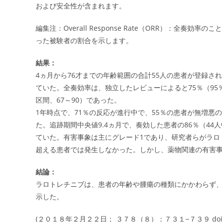
および安全性が含まれます。
編集注：Overall Response Rate（ORR）：全
った被験者の割合を示します。
結果：
4ヵ月から76才までの年齢範囲の合計55人の患者が登録さ
ていた。全奏効率は、独立したレビューによると75％（95％信
区間、67～90）であった。
1年時点で、71％の反応が進行中で、55％の患者が無増
た。追跡期間中央値9.4ヵ月で、奏効した患者の86％（4
ていた。有害事象は主にグレード1であり、研究者らがラロ
超える患者では発生しなかった。しかし、薬物関連の有害
結論：
ラロトレチニブは、患者の年齢や腫瘍の種類にかかわらず、
示した。
(２０１８年２月２２日； ３７８（８）：７３１−７３９ doi：10.10