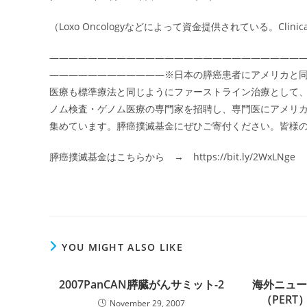
（Loxo Oncologyなどによって資金提供されている。ClinicalTrials
――――――――――――――――――――――――――
――――――――――――※日本の膵癌患者にアメリカと
医療も標準療法と同じようにファーストライン治療として
ノム検査・ゲノム医療の専門家を招聘し、専門医にアメリ
集めています。膵癌撲滅基金にぜひご寄付ください。皆様
膵癌撲滅基金はこちらから → https://bit.ly/2WxLNge
YOU MIGHT ALSO LIKE
2007PanCAN膵臓がんサミット-2
海外ニュ
（PER
November 29, 2007