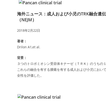
海外ニュース：成人および小児のTRK融合遺
（NEJM）
2018年2月22日
著者：
Drilon A1,et al.
背景：
３つのトロポミオシン受容体キナーゼ（ＴＲＫ）のうちの
これらの融合を有する腫瘍を有する成人および小児におい
全性を評価した。