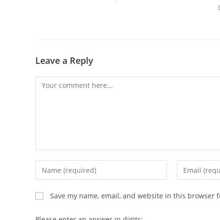
Leave a Reply
Comment
Enter
Enter
your
your
name
email
Save my name, email, and website in this browser f
or
address
username
to
Please enter an answer in digits: