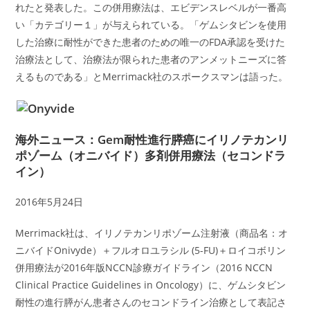
れたと発表した。この併用療法は、エビデンスレベルが一番高
い「カテゴリー１」が与えられている。「ゲムシタビンを使用
した治療に耐性ができた患者のための唯一のFDA承認を受けた
治療法として、治療法が限られた患者のアンメットニーズに答
えるものである」とMerrimack社のスポークスマンは語った。
海外ニュース：Gem耐性進行膵癌にイリノテカンリ
ポゾーム（オニバイド）多剤併用療法（セコンドラ
イン）
2016年5月24日
Merrimack社は、イリノテカンリポゾーム注射液（商品名：オ
ニバイドOnivyde）＋フルオロユラシル (5-FU)＋ロイコボリン
併用療法が2016年版NCCN診療ガイドライン（2016 NCCN
Clinical Practice Guidelines in Oncology）に、ゲムシタビン
耐性の進行膵がん患者さんのセコンドライン治療として表記さ