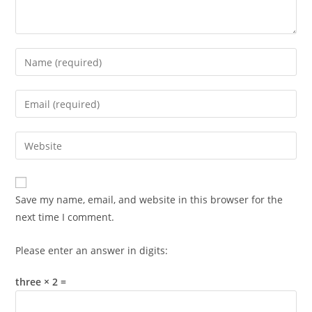
Enter
your
name
Enter
or
your
username
email
Enter
to
address
your
comment
to
website
comment
URL
Save my name, email, and website in this browser for the
(optional)
next time I comment.
Please enter an answer in digits:
three × 2 =