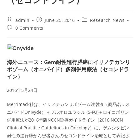
（セコンドライン）
Post
Post
Post
admin
June 25, 2016
Research News
author:
published:
category:
Post
0 Comments
comments:
海外ニュース：Gem耐性進行膵癌にイリノテカンリ
ポゾーム（オニバイド）多剤併用療法（セコンドラ
イン）
2016年5月24日
Merrimack社は、イリノテカンリポゾーム注射液（商品名：オ
ニバイドOnivyde）＋フルオロユラシル (5-FU)＋ロイコボリン
併用療法が2016年版NCCN診療ガイドライン（2016 NCCN
Clinical Practice Guidelines in Oncology）に、ゲムシタビン
耐性の進行膵がん患者さんのセコンドライン治療として表記さ