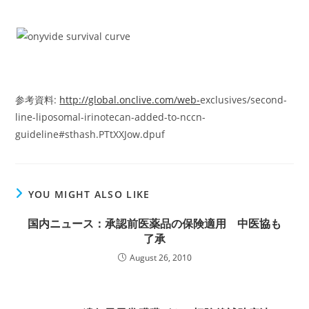
参考資料:
http://global.onclive.com/web-
exclusives/second-
line-liposomal-irinotecan-added-to-nccn-
guideline#sthash.PTtXXJow.dpuf
YOU MIGHT ALSO LIKE
国内ニュース：承認前医薬品の保険適用 中医協も
了承
August 26, 2010