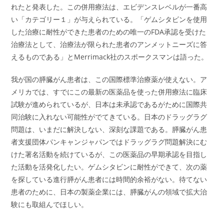
れたと発表した。この併用療法は、エビデンスレベルが一番高
い「カテゴリー１」が与えられている。「ゲムシタビンを使用
した治療に耐性ができた患者のための唯一のFDA承認を受けた
治療法として、治療法が限られた患者のアンメットニーズに答
えるものである」とMerrimack社のスポークスマンは語った。
我が国の膵臓がん患者は、この国際標準治療薬が使えない。ア
メリカでは、すでにこの最新の医薬品を使った併用療法に臨床
試験が進められているが、日本は未承認であるがために国際共
同治験に入れない可能性がでてきている。日本のドラッグラグ
問題は、いまだに解決しない、深刻な課題である。膵臓がん患
者支援団体パンキャンジャパンではドラッグラグ問題解決にむ
けた署名活動を続けているが、この医薬品の早期承認を目指し
た活動を活発化したい。ゲムシタビンに耐性ができて、次の薬
を探している進行膵がん患者には時間的余裕がない。待てない
患者のために、日本の製薬企業には、膵臓がんの領域で拡大治
験にも取組んでほしい。