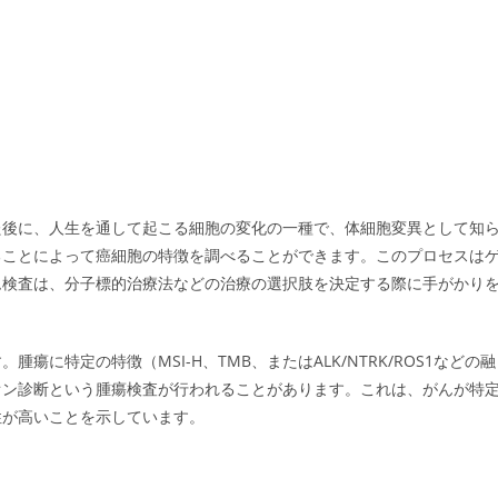
た後に、人生を通して起こる細胞の変化の一種で、体細胞変異として知
ることによって癌細胞の特徴を調べることができます。このプロセスは
ム検査は、分子標的治療法などの治療の選択肢を決定する際に手がかり
に特定の特徴（MSI-H、TMB、またはALK/NTRK/ROS1などの融
オン診断という腫瘍検査が行われることがあります。これは、がんが特
性が高いことを示しています。