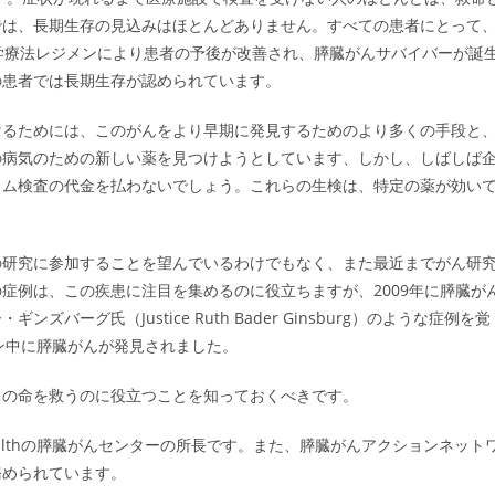
では、長期生存の見込みはほとんどありません。すべての患者にとって
学療法レジメンにより患者の予後が改善され、膵臓がんサバイバーが誕
の患者では長期生存が認められています。
けるためには、このがんをより早期に発見するためのより多くの手段と
の病気のための新しい薬を見つけようとしています、しかし、しばしば
ノム検査の代金を払わないでしょう。これらの生検は、特定の薬が効い
の研究に参加することを望んでいるわけでもなく、また最近までがん研
症例は、この疾患に注目を集めるのに役立ちますが、2009年に膵臓が
グ氏（Justice Ruth Bader Ginsburg）のような症例を覚
ン中に膵臓がんが発見されました。
ちの命を救うのに役立つことを知っておくべきです。
ne Healthの膵臓がんセンターの所長です。また、膵臓がんアクションネット
務められています。