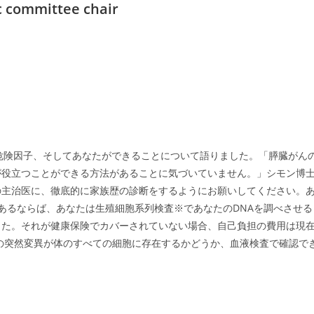
発見、危険因子、そしてあなたができることについて語りました。「膵臓がん
が役立つことができる方法があることに気づいていません。」シモン博
の主治医に、徹底的に家族歴の診断をするようにお願いしてください。
あるならば、あなたは生殖細胞系列検査※であなたのDNAを調べさせる
した。それが健康保険でカバーされていない場合、自己負担の費用は現
子の突然変異が体のすべての細胞に存在するかどうか、血液検査で確認で