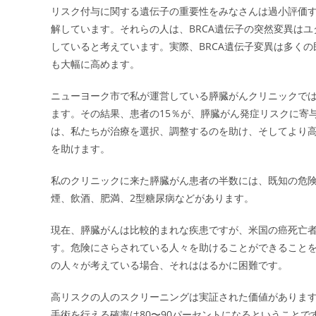
リスク付与に関する遺伝子の重要性をみなさんは過小評価
解しています。それらの人は、BRCA遺伝子の突然変異は
していると考えています。実際、BRCA遺伝子変異は多く
も大幅に高めます。
ニューヨーク市で私が運営している膵臓がんクリニックで
ます。その結果、患者の15％が、膵臓がん発症リスクに寄
は、私たちが治療を選択、調整するのを助け、そしてより
を助けます。
私のクリニックに来た膵臓がん患者の半数には、既知の危
煙、飲酒、肥満、2型糖尿病などがあります。
現在、膵臓がんは比較的まれな疾患ですが、米国の癌死亡者
す。危険にさらされている人々を助けることができること
の人々が考えている場合、それははるかに困難です。
高リスクの人のスクリーニングは実証された価値がありま
手術を行える確率は80〜90パーセントになるということ