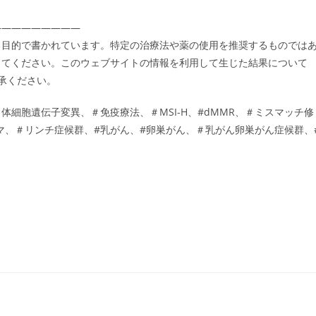
―――――――――
る目的で書かれています。特定の治療法や薬の使用を推奨するものでは
ってください。このウェブサイトの情報を利用して生じた結果について
了承ください。
細胞遺伝子変異、＃免疫療法、＃MSI-H、#dMMR、＃ミスマッチ修
メラノーマ、＃リンチ症候群、#乳がん、#卵巣がん、＃乳がん卵巣がん症候群、