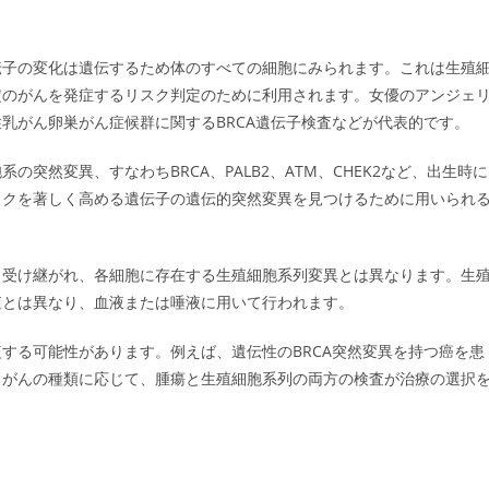
伝子の変化は遺伝するため体のすべての細胞にみられます。これは生殖
定のがんを発症するリスク判定のために利用されます。女優のアンジェ
乳がん卵巣がん症候群に関するBRCA遺伝子検査などが代表的です。
突然変異、すなわちBRCA、PALB2、ATM、CHEK2など、出生時に
スクを著しく高める遺伝子の遺伝的突然変異を見つけるために用いられ
も受け継がれ、各細胞に存在する生殖細胞系列変異とは異なります。生
査とは異なり、血液または唾液に用いて行われます。
する可能性があります。例えば、遺伝性のBRCA突然変異を持つ癌を患
。がんの種類に応じて、腫瘍と生殖細胞系列の両方の検査が治療の選択