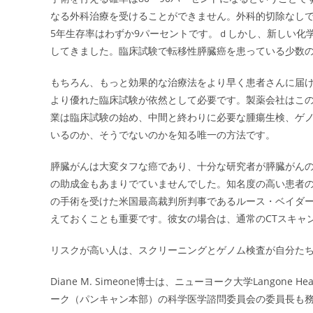
なる外科治療を受けることができません。外科的切除なし
5年生存率はわずか9パーセントです。ｄしかし、新しい化
してきました。臨床試験で転移性膵臓癌を患っている少数
もちろん、もっと効果的な治療法をより早く患者さんに届
より優れた臨床試験が依然として必要です。製薬会社はこ
業は臨床試験の始め、中間と終わりに必要な腫瘍生検、ゲ
いるのか、そうでないのかを知る唯一の方法です。
膵臓がんは大変タフな癌であり、十分な研究者が膵臓がん
の助成金もあまりでていませんでした。知名度の高い患者の
の手術を受けた米国最高裁判所判事であるルース・ベイダー・ギンズバー
えておくことも重要です。彼女の場合は、通常のCTスキャ
リスクが高い人は、スクリーニングとゲノム検査が自分た
Diane M. Simeone博士は、ニューヨーク大学Lango
ーク（パンキャン本部）の科学医学諮問委員会の委員長も