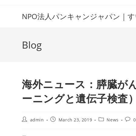
Skip
to
NPO法人パンキャンジャパン｜
content
Blog
海外ニュース：膵臓が
ーニングと遺伝子検査
Post
Post
Post
Post
admin
March 23, 2019
News
author:
published:
category:
comm