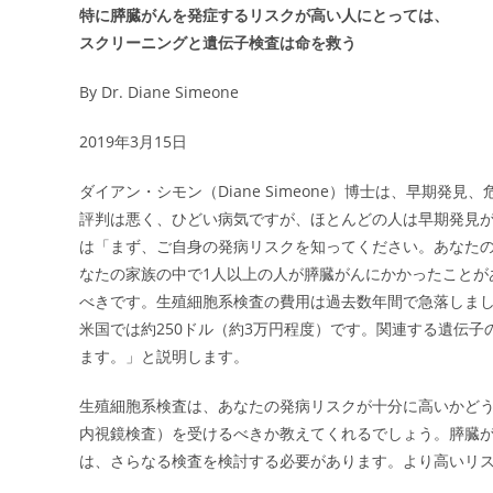
特に膵臓がんを発症するリスクが高い人にとっては、
スクリーニングと遺伝子検査は命を救う
By Dr. Diane Simeone
2019年3月15日
ダイアン・シモン（Diane Simeone）博士は、早期
評判は悪く、ひどい病気ですが、ほとんどの人は早期発見
は「まず、ご自身の発病リスクを知ってください。あなた
なたの家族の中で1人以上の人が膵臓がんにかかったことが
べきです。生殖細胞系検査の費用は過去数年間で急落しま
米国では約250ドル（約3万円程度）です。関連する遺伝
ます。」と説明します。
生殖細胞系検査は、あなたの発病リスクが十分に高いかどう
内視鏡検査）を受けるべきか教えてくれるでしょう。膵臓が
は、さらなる検査を検討する必要があります。より高いリ