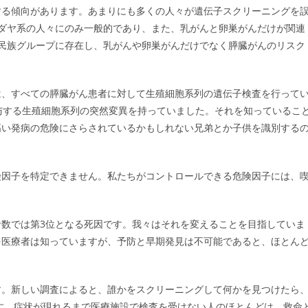
する傾向があります。あまりにも多くの人々が遺伝子スクリーニングを
ユダヤ系の人々にのみ一般的であり、また、乳がんと卵巣がんだけが関連
の民族グループに存在し、乳がんや卵巣がんだけでなく膵臓がんのリスク
は、すべての膵臓がん患者に対して生殖細胞系列の遺伝子検査を行って
与する生殖細胞系列の突然変異を持っていました。それを知っているこ
高い発病の危険にさらされているかもしれない兄弟とか子供を識別する
険因子を特定できません。私たちがコントロールできる危険因子には、
数では第3位となる死因です。我々はそれを変えることを目指していま
を医療者は知っていますが、予防と早期発見は不可能であると、ほとん
す。新しい調査によると、誰かをスクリーニングして何かを見つけたら
です。症状が現れるまで医療施設で検査を受けない人のほとんどは、救命