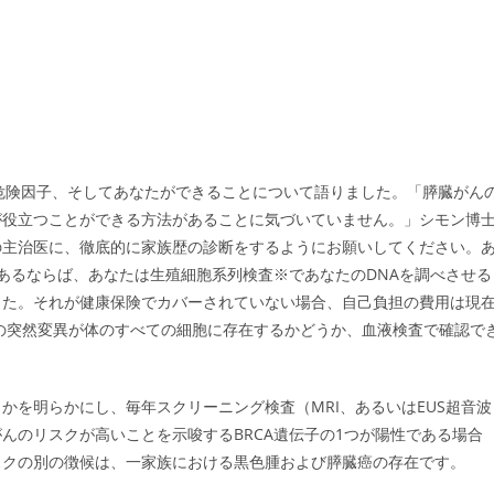
発見、危険因子、そしてあなたができることについて語りました。「膵臓がん
が役立つことができる方法があることに気づいていません。」シモン博
の主治医に、徹底的に家族歴の診断をするようにお願いしてください。
あるならば、あなたは生殖細胞系列検査※であなたのDNAを調べさせる
した。それが健康保険でカバーされていない場合、自己負担の費用は現
子の突然変異が体のすべての細胞に存在するかどうか、血液検査で確認で
かを明らかにし、毎年スクリーニング検査（MRI、あるいはEUS超音波
んのリスクが高いことを示唆するBRCA遺伝子の1つが陽性である場合
スクの別の徴候は、一家族における黒色腫および膵臓癌の存在です。