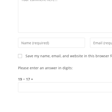
Enter
Enter
your
your
name
email
Save my name, email, and website in this browser f
or
address
username
to
Please enter an answer in digits:
to
comment
comment
19 − 17 =