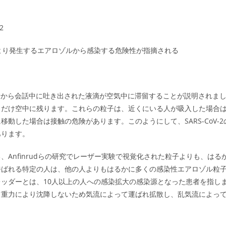
-2
により発生するエアロゾルから感染する危険性が指摘される
19感染者から会話中に吐き出された液滴が空気中に滞留することが説明されま
しだけ空中に残ります。これらの粒子は、近くにいる人が吸入した場合
動した場合は接触の危険があります。このようにして、SARS-CoV-2
あります。
Anfinrudらの研究でレーザー実験で視覚化された粒子よりも、はる
呼ばれる特定の人は、他の人よりもはるかに多くの感染性エアロゾル粒
レッダーとは、10人以上の人への感染拡大の感染源となった患者を指し
て重力により沈降しないため気流によって運ばれ拡散し、乱気流によっ