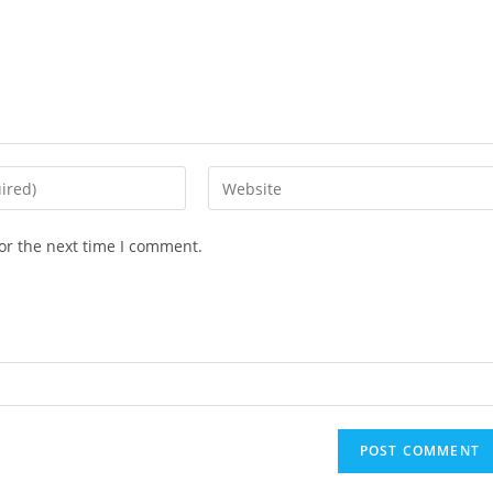
Enter
your
website
or the next time I comment.
URL
(optional)