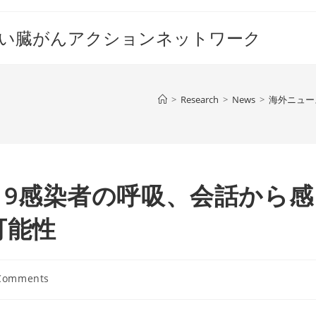
すい臓がんアクションネットワーク
>
Research
>
News
>
海外ニュー
D19感染者の呼吸、会話から感
可能性
Comments
nts: