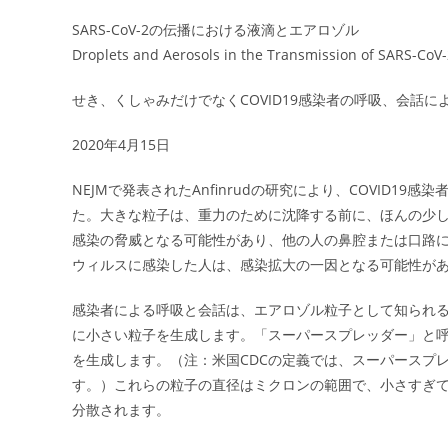
SARS-CoV-2の伝播における液滴とエアロゾル
Droplets and Aerosols in the Transmission of SARS-CoV
せき、くしゃみだけでなくCOVID19感染者の呼吸、会話
2020年4月15日
NEJMで発表されたAnfinrudの研究により、COVID
た。大きな粒子は、重力のために沈降する前に、ほんの少
感染の脅威となる可能性があり、他の人の鼻腔または口路に移
ウィルスに感染した人は、感染拡大の一因となる可能性が
感染者による呼吸と会話は、エアロゾル粒子として知られる、
に小さい粒子を生成します。「スーパースプレッダー」と
を生成します。（注：米国CDCの定義では、スーパースプ
す。）これらの粒子の直径はミクロンの範囲で、小さすぎ
分散されます。