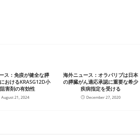
ュース：免疫が健全な膵
海外ニュース：オラパリブは日本
におけるKRASG12D小
の膵臓がん適応承認に重要な希少
子阻害剤の有効性
疾病指定を受ける
August 21, 2024
December 27, 2020