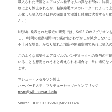
吸入された液滴とエアロゾル粒子は人の異なる部位に沈着
物により除去されるか、粘液線毛エスカレーターによって
ル化した吸入粒子は肺の深部まで浸透し肺胞に沈着する可
ん。）
NEJMに発表された最近の研究では、SARS-CoV-2ビ
し、3時間の観察期間中に感染性がわずかしか減少しないこ
不十分な場合、かなり離れた場所や閉鎖空間であれば吸入
このような感染性エアロゾルのパンデミックへの寄与の可
いることも想定されうると考えられる場合は、常に適切な
ます。
マシュー・メセルソン博士
ハーバード大学、マサチューセッツ州ケンブリッジ
msm@wjh.harvard.edu
Source: DOI: 10.1056/NEJMc2009324