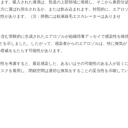
します。吸入された液滴は、気道の上部領域に堆積し、そこから鼻腔分
上方に運ばれ排出されるか、または飲み込まれます。対照的に、エアロ
能性があります。（注：肺胞には粘液線毛エスカレーターはありませ
リオンを含む実験的に生成されたエアロゾルが組織培養アッセイで感染性を維
とを示しました。したがって、感染者からのエアロゾルは、特に換気が
の脅威をもたらす可能性があります。
能性を考慮すると、最近感染した、あるいはその可能性のある人が近く
マスクを着用し、閉鎖空間は適切な換気をすることの妥当性を示唆して