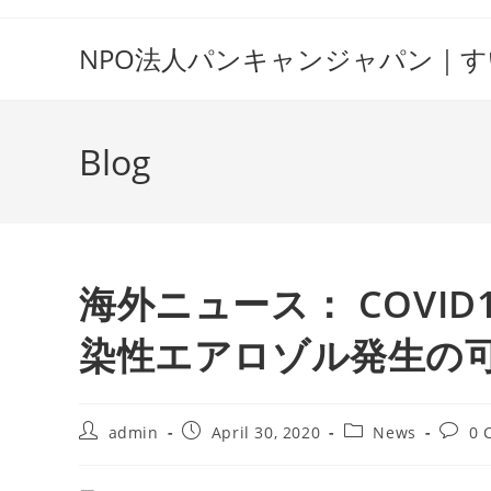
Skip
to
NPO法人パンキャンジャパン｜
content
Blog
海外ニュース： COVI
染性エアロゾル発生の
Post
Post
Post
Post
admin
April 30, 2020
News
0 
author:
published:
category:
comme