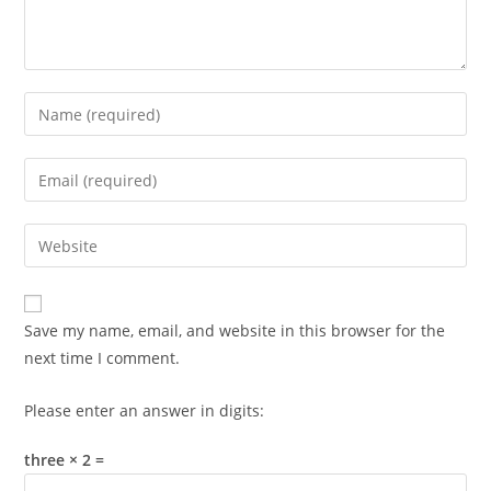
Enter
your
name
Enter
or
your
username
email
Enter
to
address
your
comment
to
website
comment
URL
Save my name, email, and website in this browser for the
(optional)
next time I comment.
Please enter an answer in digits:
three × 2 =