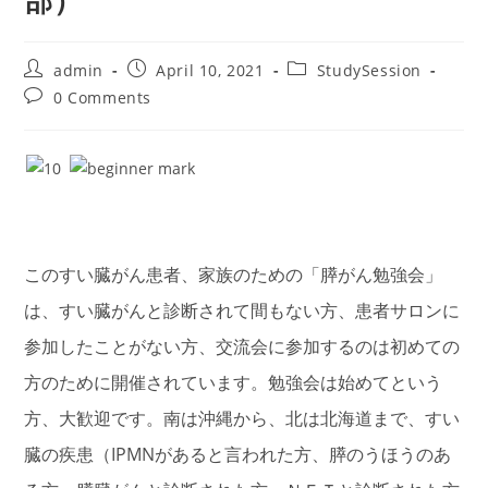
部）
Post
Post
Post
admin
April 10, 2021
StudySession
author:
published:
category:
Post
0 Comments
comments:
このすい臓がん患者、家族のための「膵がん勉強会」
は、すい臓がんと診断されて間もない方、患者サロンに
参加したことがない方、交流会に参加するのは初めての
方のために開催されています。勉強会は始めてという
方、大歓迎です。南は沖縄から、北は北海道まで、すい
臓の疾患（IPMNがあると言われた方、膵のうほうのあ