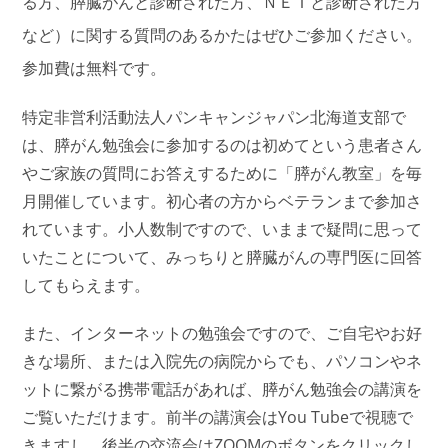
る方、膵臓がんと診断された方、ＮＥＴと診断された方
など）に関する質問のあるかたはぜひご参加ください。
参加費は無料です。
特定非営利活動法人パンキャンジャパン北海道支部で
は、膵がん勉強会に参加するのは初めてという患者さん
やご家族の質問にお答えするために
「膵がん教室」を毎
月開催し
ています。初心者の方からベテランまで参加さ
れています。小人数制ですので、いままで疑問に思って
いたことについて、みっちりと膵臓がんの専門医に回答
してもらえます。
また、インターネットの勉強会ですので、ご
自宅やお好
きな場所、または入院先の病院からでも、パソコンやネ
ットに繋がる携帯電話があれば、膵がん勉強会の講演を
ご覧いただけます。前半の講演会はYou Tubeで視聴で
きますし、後半の交流会はZOOMのボタンをクリックし