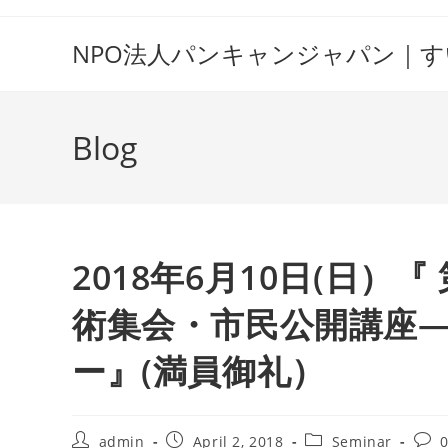
Skip
to
NPO法人パンキャンジャパン｜
content
Blog
2018年6月10日(日）
術集会・市民公開講座―
ー』(満員御礼）
Post
Post
Post
Post
admin
April 2, 2018
Seminar