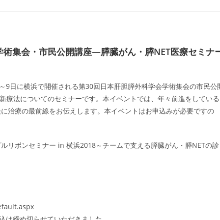
ents:
学会学術集会・市民公開講座―膵臓がん・膵NET医療セミナ
～9日に横浜で開催される第30回日本肝胆膵外科学会学術集会の市民公
の最新療法についてのセミナーです。本イベントでは、年々前進をしている
後に治療の最前線をお伝えします。本イベントはお申込みが必要ですの
リボンセミナー in 横浜2018～チームで支える膵臓がん・膵NETの診
fault.aspx
申込は締め切らせていただきました。