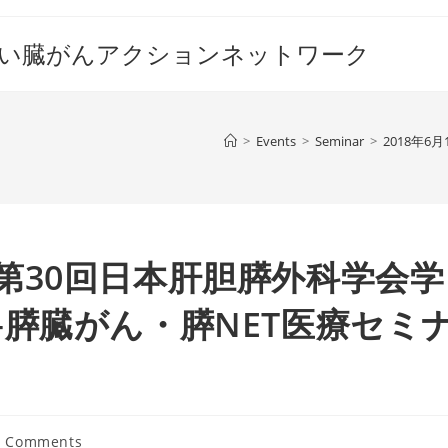
すい臓がんアクションネットワーク
>
Events
>
Seminar
>
2018年
『 第30回日本肝胆膵外科学会学
膵臓がん・膵NET医療セミ
0 Comments