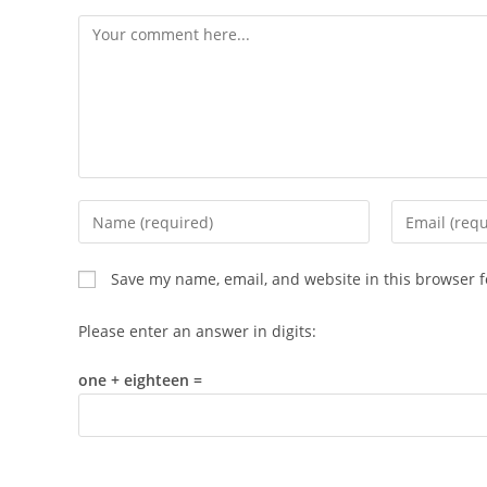
Comment
Enter
Enter
your
your
name
email
Save my name, email, and website in this browser f
or
address
username
to
Please enter an answer in digits:
to
comment
comment
one + eighteen =