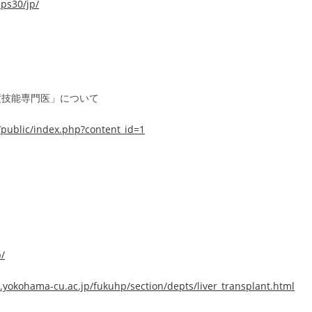
bps30/jp/
度技能専門医」について
public/index.php?content_id=1
p/
.yokohama-cu.ac.jp/fukuhp/section/depts/liver_transplant.html