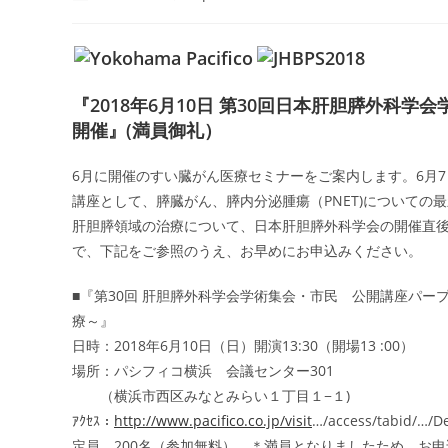
author:
published:
category:
comm
『2018年6月10日 第30回日本肝胆膵外科
開催』(満員御礼）
6月に開催のすい臓がん医療セミナーをご案内します。6月7
講座として、膵臓がん、膵内分泌腫瘍（PNET)について
肝胆膵領域の治療について、日本肝胆膵外科学会の開催直
で、下記をご参照のうえ、お早めにお申込みください。
■『第30回 肝胆膵外科学会学術集会・市民 公開講座パープル
療～』
日時：2018年6月10日（日）開演13:30（開場13 :00）
場所：パシフィコ横浜 会議センター301
（横浜市西区みなとみらい１丁目１−１)
ｱｸｾｽ：
http://www.pacifico.co.jp/visit
…/access/tabid/…/De
定員 200名（参加無料） ＊満員となりましたため、お