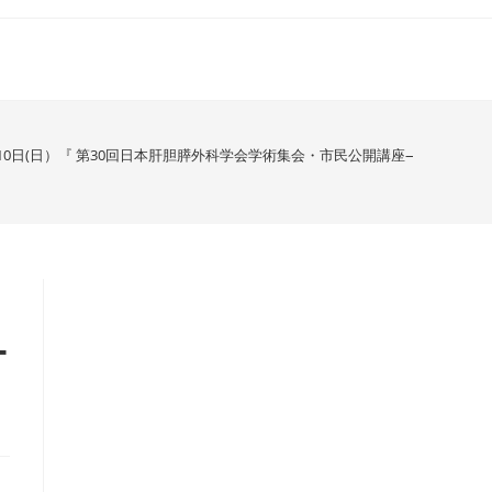
6月10日(日）『 第30回日本肝胆膵外科学会学術集会・市民公開講座―膵臓がん
ナ