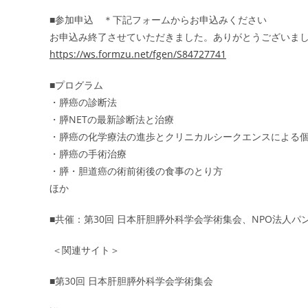
■参加申込 ＊下記フォームからお申込みください
お申込み終了させていただきました。ありがとうございま
https://ws.formzu.net/fgen/S84727741
■プログラム
・膵癌の診断法
・膵NETの最新診断法と治療
・膵癌の化学療法の進歩とクリニカルシークエンスによる
・膵癌の手術治療
・膵・胆道癌の術前術後の食事のとり方
ほか
■共催：第30回 日本肝胆膵外科学会学術集会、NPO法人パ
＜関連サイト＞
■第30回 日本肝胆膵外科学会学術集会