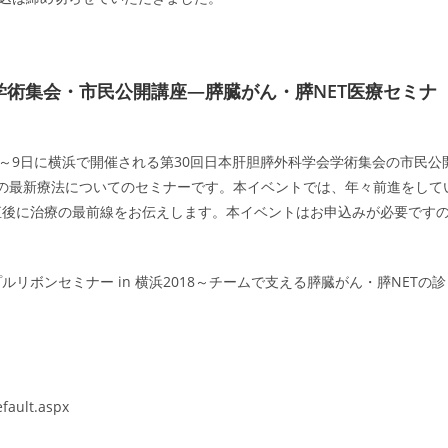
学会学術集会・市民公開講座―膵臓がん・膵NET医療セミナ
～9日に横浜で開催される第30回日本肝胆膵外科学会学術集会の市民公
ての最新療法についてのセミナーです。本イベントでは、年々前進をして
直後に治療の最前線をお伝えします。本イベントはお申込みが必要です
リボンセミナー in 横浜2018～チームで支える膵臓がん・膵NETの診
fault.aspx