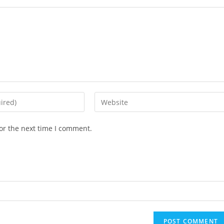
Enter
your
website
or the next time I comment.
URL
(optional)