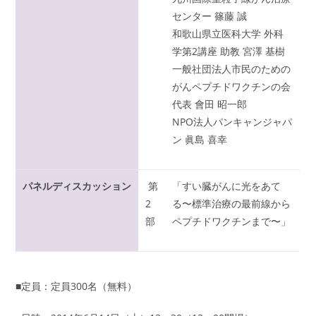
センター 篠藤 誠
和歌山県立医科大学 外科
学第2講座 助教 宮澤 基樹
一般社団法人市民のための
がんペプチドワクチンの会
代表 會田 昭一郎
NPO法人パンキャンジャパ
ン 眞島 喜幸
パネルディスカッション
第
「すい臓がんに光をあて
2
る〜標準治療の最前線から
部
ペプチドワクチンまで〜」
■定員：定員300名（無料）