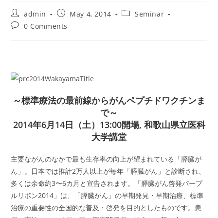
Post
Post
Post
admin
May 4, 2014
Seminar
author:
published:
category:
Post
0 Comments
comments:
～標準療法の最前線からがんペプチドワクチンま
で～
2014年6月14日（土）13:00開場, 和歌山県立医科
大学講堂
主要ながんのなかで最も生存率の向上が望まれている「膵臓が
ん」。日本では推計2万人以上が毎年「膵臓がん」と診断され、
多くは余命約3〜6カ月と宣告されます。「膵臓がん啓発パープ
ルリボン2014」は、「膵臓がん」の早期発見・早期治療、標準
治療の重要性の全国的な普及・啓発を目的としたものです。患