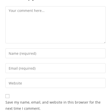
Comment
Enter
your
name
Enter
or
your
username
email
Enter
to
address
your
comment
to
website
comment
URL
Save my name, email, and website in this browser for the
(optional)
next time I comment.