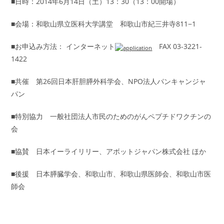
■日時：2014年6月14日（土）13：30（13：00開場）
■会場：和歌山県立医科大学講堂 和歌山市紀三井寺811−1
■
お申込み方法： インターネット
FAX 03-3221-
1422
■共催 第26回日本肝胆膵外科学会、NPO法人パンキャンジャ
パン
■特別協力 一般社団法人市民のためのがんペプチドワクチンの
会
■協賛 日本イーライリリー、アボットジャパン株式会社 ほか
■後援 日本膵臓学会、和歌山市、和歌山県医師会、和歌山市医
師会