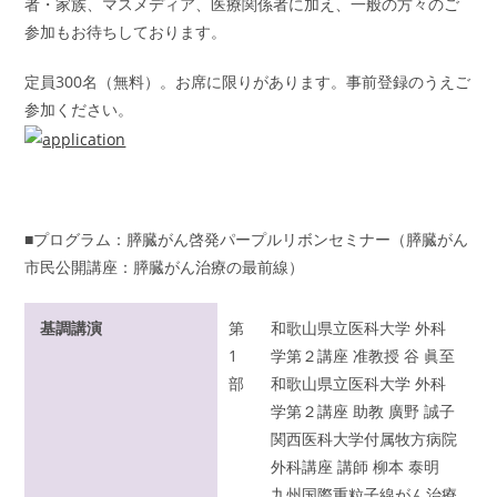
者・家族、マスメディア、医療関係者に加え、一般の方々のご
参加もお待ちしております。
定員300名（無料）。お席に限りがあります。事前登録のうえご
参加ください。
■プログラム：膵臓がん啓発パープルリボンセミナー（膵臓がん
市民公開講座：膵臓がん治療の最前線）
基調講演
第
和歌山県立医科大学 外科
1
学第２講座 准教授 谷 眞至
部
和歌山県立医科大学 外科
学第２講座 助教 廣野 誠子
関西医科大学付属牧方病院
外科講座 講師 柳本 泰明
九州国際重粒子線がん治療