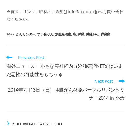
※質問、リンク、取材のご希望は
info@pancan.jp
へお問い合わ
せください。
TAGS
:
がんセンター
,
すい臓がん
,
放射線治療
,
癌
,
膵臓
,
膵臓がん
,
膵臓癌
Read
Previous Post
more
海外ニュース： 小さな膵神経内分泌腫瘍(PNETs)はいま
articles
だ悪性の可能性をもちうる
Next Post
2014年7月13日（日）膵臓がん啓発パープルリボンセミ
ナー2014 in 小倉
YOU MIGHT ALSO LIKE