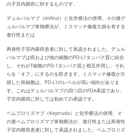
の子宮内膜癌に対するものです。
デュルバルマブ（Imfinzi）と化学療法の併用、その後デ
ュルバルマブ単独療法が、ミスマッチ修復欠損を有する
進行性または
再発性子宮内膜癌患者に対して承認されました。デュル
バルマブは癌および他の細胞のPD-L1タンパク質に結合
し、それがT細胞のPD-1タンパク質と相互作用し、それ
らを「オフ」にするのを防ぎます。ミスマッチ修復が欠
損した癌細胞は、PD-L1のレベルが高い傾向がありま
す。これはデュルバルマブの四つ目のFDA承認であり、
子宮内膜癌に対しては初めての承認です。
ペムブロリズマブ（Keytruda）と化学療法の併用、そ
の後ペムブロリズマブ単独療法が、進行性または再発性
子宮内膜癌患者に対して承認されました。ペムブロリズ