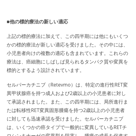
■他の標的療法の新しい適応
上記の標的療法に加えて、この四半期には他にもいくつ
かの標的療法が新しい適応を受けました。その中には、
小児患者向けの複数の適応も含まれています。これらの
療法は、癌細胞にしばしば見られるタンパク質や変異を
標的とするよう設計されています。
セルパーカチニブ（Retevmo）は、特定の進行性RET変
異甲状腺癌を持つ成人および2歳以上の小児患者に対し
て承認されました。また、この四半期には、局所進行ま
たは転移性RET変異固形腫瘍を持つ2歳以上の小児患者
に対しても迅速承認を受けました。セルパーカチニブ
は、いくつかの癌タイプで一般的に変異しているRETチ
ロシンキナーゼの変異型を阻害し、腫瘍の成長を促進す