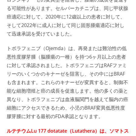
る可能性があります。セルパーカチニブは、同じ甲状腺
癌適応に対して、2020年に12歳以上の患者に対して、
そして2022年に成人に対して同じ固形腫瘍適応に対し
て迅速承認を受けていました。
トボラフェニブ（Ojemda）は、再発または難治性の低
悪性度膠芽腫（脳腫瘍の一種）を持つ6ヶ月以上の患者
に対して承認されました。トボラフェニブはRAFファミ
リーのいくつかのキナーゼを阻害し、その中にはBRAF
も含まれます。これらのキナーゼが変異すると、制御不
能な細胞増殖と癌の成長を促進します。他の多くの薬と
異なり、トボラフェニブは血液脳関門を越えて脳内の癌
細胞にアクセスできるため、小児のBRAF変異低悪性度
膠芽腫に対する最初のFDA承認となります。
ルテチウムLu 177 dotatate（Lutathera）は、ソマトス