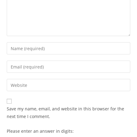
Enter
your
name
Enter
or
your
username
email
Enter
to
address
your
comment
to
website
comment
URL
Save my name, email, and website in this browser for the
(optional)
next time I comment.
Please enter an answer in digits: