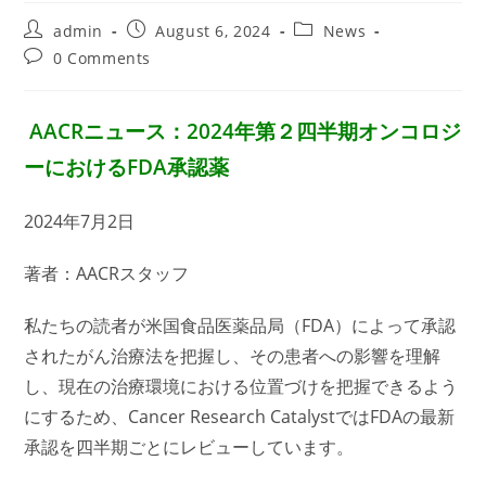
Post
Post
Post
admin
August 6, 2024
News
author:
published:
category:
Post
0 Comments
comments:
AACRニュース：2024年第２四半期オンコロジ
ーにおけるFDA承認薬
2024年7月2日
著者：AACRスタッフ
私たちの読者が米国食品医薬品局（FDA）によって承認
されたがん治療法を把握し、その患者への影響を理解
し、現在の治療環境における位置づけを把握できるよう
にするため、Cancer Research CatalystではFDAの最新
承認を四半期ごとにレビューしています。