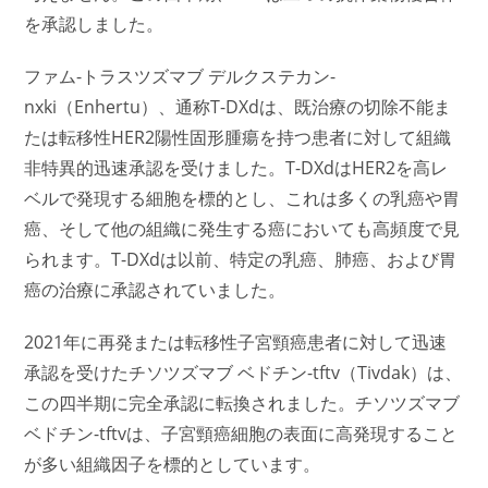
を承認しました。
ファム-トラスツズマブ デルクステカン-
nxki（Enhertu）、通称T-DXdは、既治療の切除不能ま
たは転移性HER2陽性固形腫瘍を持つ患者に対して組織
非特異的迅速承認を受けました。T-DXdはHER2を高レ
ベルで発現する細胞を標的とし、これは多くの乳癌や胃
癌、そして他の組織に発生する癌においても高頻度で見
られます。T-DXdは以前、特定の乳癌、肺癌、および胃
癌の治療に承認されていました。
2021年に再発または転移性子宮頸癌患者に対して迅速
承認を受けたチソツズマブ ベドチン-tftv（Tivdak）は、
この四半期に完全承認に転換されました。チソツズマブ
ベドチン-tftvは、子宮頸癌細胞の表面に高発現すること
が多い組織因子を標的としています。