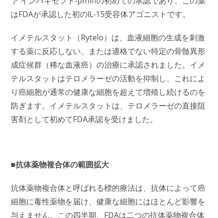
ァ インバキセプト-pmlnの初めての承認であり、この薬
はFDAが承認した初のIL-15受容体アゴニストです。
イメテルスタット（Rytelo）は、血液細胞の生成を刺激
する薬に反応しない、または適格でない特定の骨髄異形
成症候群（稀な血液癌）の治療に承認されました。イメ
テルスタットはテロメラーゼの活動を抑制し、これによ
り癌細胞が通常の健康な細胞を超えて増殖し続けるのを
防ぎます。イメテルスタットは、テロメラーゼの直接阻
害剤として初めてFDA承認を受けました。
■抗体薬物複合体の範囲拡大
抗体薬物複合体と呼ばれる標的療法は、抗体によって癌
細胞に毒性薬物を届け、健康な細胞にはほとんど影響を
与えません。この四半期、FDAは二つの抗体薬物複合体