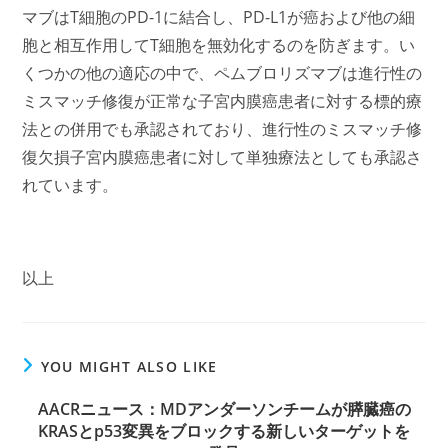
マブはT細胞のPD-1に結合し、PD-L1が癌および他の細
胞と相互作用してT細胞を無効化するのを防ぎます。い
くつかの他の適応の中で、ペムブロリズマブは進行性の
ミスマッチ修復が正常な子宮内膜癌患者に対する標的療
法との併用でも承認されており、進行性のミスマッチ修
復欠損子宮内膜癌患者に対して単独療法としても承認さ
れています。
以上
YOU MIGHT ALSO LIKE
AACRニュース：MDアンダーソンチームが膵臓癌の
KRASとp53変異をブロックする新しいターゲットを