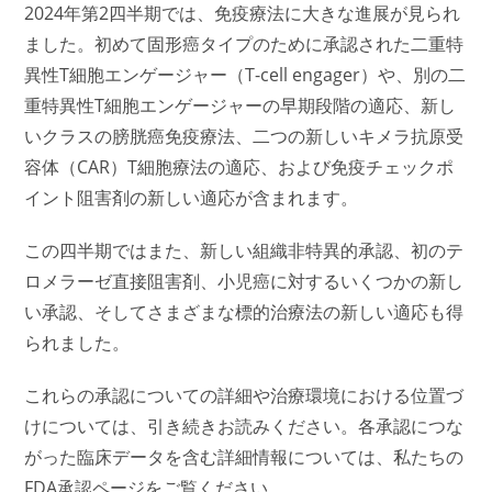
2024年第2四半期では、免疫療法に大きな進展が見られ
ました。初めて固形癌タイプのために承認された二重特
異性T細胞エンゲージャー（T-cell engager）や、別の二
重特異性T細胞エンゲージャーの早期段階の適応、新し
いクラスの膀胱癌免疫療法、二つの新しいキメラ抗原受
容体（CAR）T細胞療法の適応、および免疫チェックポ
イント阻害剤の新しい適応が含まれます。
この四半期ではまた、新しい組織非特異的承認、初のテ
ロメラーゼ直接阻害剤、小児癌に対するいくつかの新し
い承認、そしてさまざまな標的治療法の新しい適応も得
られました。
これらの承認についての詳細や治療環境における位置づ
けについては、引き続きお読みください。各承認につな
がった臨床データを含む詳細情報については、私たちの
FDA承認ページをご覧ください。