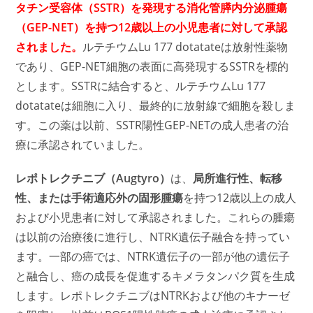
タチン受容体（SSTR）を発現する消化管膵内分泌腫瘍
（GEP-NET）を持つ12歳以上の小児患者に対して承認
されました。
ルテチウムLu 177 dotatateは放射性薬物
であり、GEP-NET細胞の表面に高発現するSSTRを標的
とします。SSTRに結合すると、ルテチウムLu 177
dotatateは細胞に入り、最終的に放射線で細胞を殺しま
す。この薬は以前、SSTR陽性GEP-NETの成人患者の治
療に承認されていました。
レポトレクチニブ（Augtyro）
は、
局所進行性、転移
性、または手術適応外の固形腫瘍
を持つ12歳以上の成人
および小児患者に対して承認されました。これらの腫瘍
は以前の治療後に進行し、NTRK遺伝子融合を持ってい
ます。一部の癌では、NTRK遺伝子の一部が他の遺伝子
と融合し、癌の成長を促進するキメラタンパク質を生成
します。レポトレクチニブはNTRKおよび他のキナーゼ