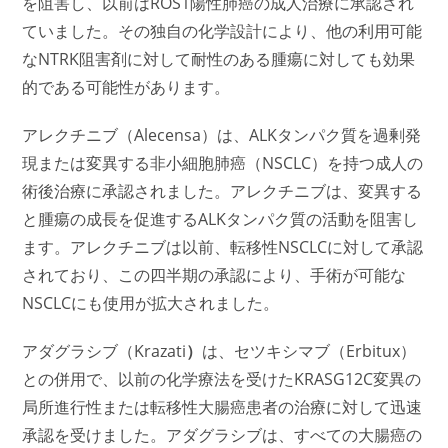
を阻害し、以前はROS1陽性肺癌の成人治療に承認され
ていました。その独自の化学設計により、他の利用可能
なNTRK阻害剤に対して耐性のある腫瘍に対しても効果
的である可能性があります。
アレクチニブ（Alecensa）は、ALKタンパク質を過剰発
現または変異する非小細胞肺癌（NSCLC）を持つ成人の
術後治療に承認されました。アレクチニブは、変異する
と腫瘍の成長を促進するALKタンパク質の活動を阻害し
ます。アレクチニブは以前、転移性NSCLCに対して承認
されており、この四半期の承認により、手術が可能な
NSCLCにも使用が拡大されました。
アダグラシブ（Krazati
）
は、セツキシマブ（Erbitux）
との併用で、以前の化学療法を受けたKRASG12C変異の
局所進行性または転移性大腸癌患者の治療に対して迅速
承認を受けました。アダグラシブは、すべての大腸癌の