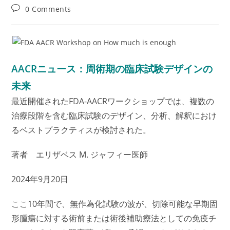
author:
published:
category:
Post
0 Comments
comments:
AACRニュース：周術期の臨床試験デザインの
未来
最近開催されたFDA-AACRワークショップでは、複数の
治療段階を含む臨床試験のデザイン、分析、解釈におけ
るベストプラクティスが検討された。
著者 エリザベス M. ジャフィー医師
2024年9月20日
ここ10年間で、無作為化試験の波が、切除可能な早期固
形腫瘍に対する術前または術後補助療法としての免疫チ