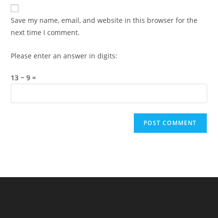
website
comment
URL
Save my name, email, and website in this browser for the
(optional)
next time I comment.
Please enter an answer in digits:
13 − 9 =