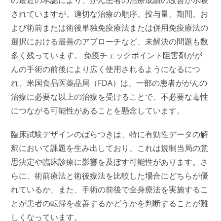
の最近の承認により、がん患者の治療成績の改善が示唆
されていますが、適切な治療の順序、投与量、期間、お
よび術前または術後単独免疫療法または併用免疫療法の
選択における最善のアプローチなど、未解決の問題も数
多く残っています。 免疫チェックポイント阻害剤がが
んの手術の前後により広く使用されるようになるにつ
れ、米国食品医薬品局（FDA）は、一部の患者ががんの
治療に必要な以上の治療を受けることで、不必要な毒性
につながる可能性があることを懸念しています。
臨床試験デザインのばらつきは、特に有効性データの解
釈において課題を生み出しており、これは規制当局の意
思決定や臨床診療に影響を及ぼす可能性があります。さ
らに、術前療法と術後療法を比較した場合にどちらが優
れているか、また、手術の前後で全身療法を実施するこ
とが患者の転帰を改善するかどうかを判断することが難
しくなっています。