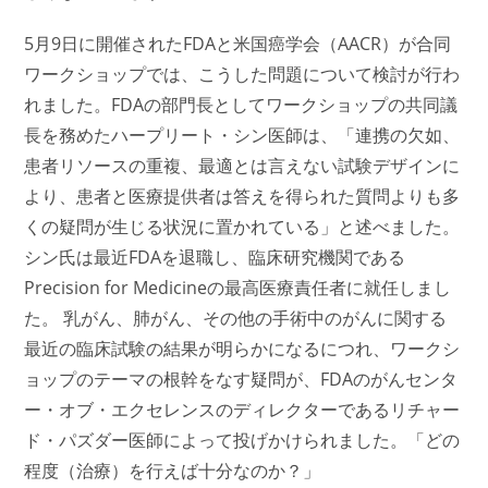
5月9日に開催されたFDAと米国癌学会（AACR）が合同
ワークショップでは、こうした問題について検討が行わ
れました。FDAの部門長としてワークショップの共同議
長を務めたハープリート・シン医師は、「連携の欠如、
患者リソースの重複、最適とは言えない試験デザインに
より、患者と医療提供者は答えを得られた質問よりも多
くの疑問が生じる状況に置かれている」と述べました。
シン氏は最近FDAを退職し、臨床研究機関である
Precision for Medicineの最高医療責任者に就任しまし
た。 乳がん、肺がん、その他の手術中のがんに関する
最近の臨床試験の結果が明らかになるにつれ、ワークシ
ョップのテーマの根幹をなす疑問が、FDAのがんセンタ
ー・オブ・エクセレンスのディレクターであるリチャー
ド・パズダー医師によって投げかけられました。「どの
程度（治療）を行えば十分なのか？」