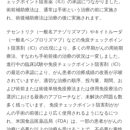
ェックポイント阻害薬（ICI）の承認につながりました。
術前補助療法は、通常は手術という治療の前に実施さ
れ、術後補助療法は治療の後に実施されます。
テセントリク（一般名アテゾリズマブ）やキイトルーダ
（一般名ペンブロリズマブ）などの免疫チェックポイン
ト阻害剤（ICI）の出現により、多くの早期がんの周術期
療法、すなわち手術前後の治療の状況は一変しました。
進行中の臨床試験や免疫チェックポイント阻害剤（ICI）
の最近の承認により、がん患者の治療成績の改善が示唆
されていますが、適切な治療の順序、投与量、期間、お
よび術前または術後単独免疫療法または併用免疫療法の
選択における最善のアプローチなど、未解決の問題も数
多く残っています。 免疫チェックポイント阻害剤がが
んの手術の前後により広く使用されるようになるにつ
れ、米国食品医薬品局（FDA）は、一部の患者ががんの
治療に必要な以上の治療を受けることで、不必要な毒性