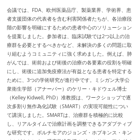
会議では、FDA、欧州医薬品庁、製薬業界、学術界、患
者支援団体の代表者を含む利害関係者たちが、各治療段
階の影響を明確にするための患者中心のソリューション
を提案しました。参加者は、臨床試験では2つ以上の治
療群を必要とするべきかなど、未解決の多くの問題に取
り組むようコミュニティに強く求めました。例えば、肺
がんでは、術前および術後の治療の各要素の役割を明確
にし、術後に追加免疫療法が有益となる患者を特定する
ために、3つの学術研究が進行中です。ミシガン大学公
衆衛生学部（アナーバー）のケリー・キドウェル博士
（Kelley Kidwell, PhD）准教授は、ワークショップで逐
次多割り無作為化試験（SMART）の実現可能性につい
て講演しました。SMARTは、治療群を積極的に比較
し、リアルタイムで治療計画を調整できるアダプティブ
な研究です。ボルチモアのジョンズ・ホプキンス・キン