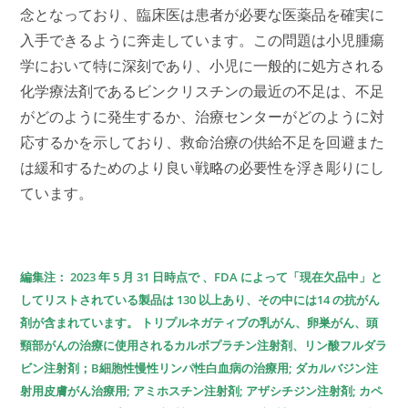
念となっており、臨床医は患者が必要な医薬品を確実に
入手できるように奔走しています。この問題は小児腫瘍
学において特に深刻であり、小児に一般的に処方される
化学療法剤であるビンクリスチンの最近の不足は、不足
がどのように発生するか、治療センターがどのように対
応するかを示しており、救命治療の供給不足を回避また
は緩和するためのより良い戦略の必要性を浮き彫りにし
ています。
編集注：
2023 年 5 月 31 日時点で
、FDA によって「現在欠品中」と
してリストされている製品は 130 以上あり、その中には14 の抗がん
剤が含まれています。 トリプルネガティブの乳がん、卵巣がん、頭
頸部がんの治療に使用されるカルボプラチン注射剤、リン酸フルダラ
ビン注射剤；B細胞性慢性リンパ性白血病の治療用; ダカルバジン注
射用皮膚がん治療用; アミホスチン注射剤; アザシチジン注射剤; カペ