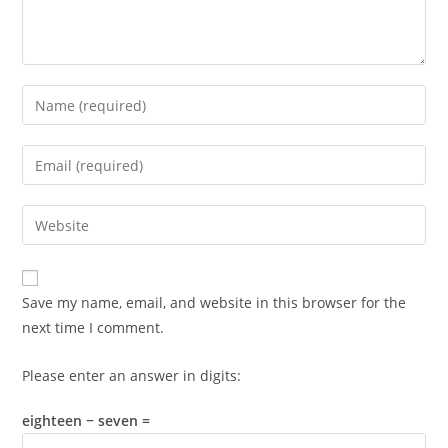
Enter
your
name
Enter
or
your
username
email
Enter
to
address
your
comment
to
website
comment
URL
Save my name, email, and website in this browser for the
(optional)
next time I comment.
Please enter an answer in digits:
eighteen − seven =