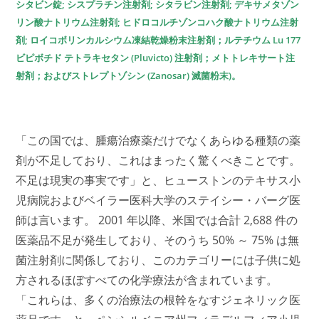
シタビン錠; シスプラチン注射剤; シタラビン注射剤; デキサメタゾン
リン酸ナトリウム注射剤; ヒドロコルチゾンコハク酸ナトリウム注射
剤; ロイコボリンカルシウム凍結乾燥粉末注射剤；ルテチウム Lu 177
ビピボチド テトラキセタン (Pluvicto) 注射剤；メトトレキサート注
射剤；およびストレプトゾシン (Zanosar) 滅菌粉末)。
「この国では、腫瘍治療薬だけでなくあらゆる種類の薬
剤が不足しており、これはまったく驚くべきことです。
不足は現実の事実です」と、ヒューストンのテキサス小
児病院およびベイラー医科大学のステイシー・バーグ医
師は言います。 2001 年以降、米国では合計 2,688 件の
医薬品不足が発生しており、そのうち 50% ～ 75% は無
菌注射剤に関係しており、このカテゴリーには子供に処
方されるほぼすべての化学療法が含まれています。
「これらは、多くの治療法の根幹をなすジェネリック医