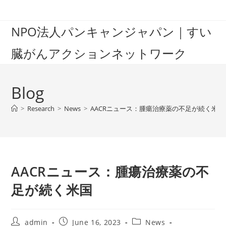
Skip
to
NPO法人パンキャンジャパン｜すい
content
臓がんアクションネットワーク
Blog
>
Research
>
News
>
AACRニュース：腫瘍治療薬の不足が続く米国
AACRニュース：腫瘍治療薬の不
足が続く米国
Post
Post
Post
admin
June 16, 2023
News