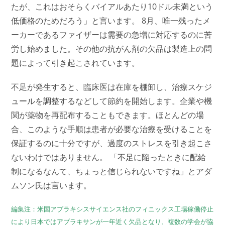
たが、これはおそらくバイアルあたり10ドル未満という
低価格のためだろう」と言います。 8月、唯一残ったメ
ーカーであるファイザーは需要の急増に対応するのに苦
労し始めました。その他の抗がん剤の欠品は製造上の問
題によって引き起こされています。
不足が発生すると、臨床医は在庫を棚卸し、治療スケジ
ュールを調整するなどして節約を開始します。企業や機
関が薬物を再配布することもできます。ほとんどの場
合、このような手順は患者が必要な治療を受けることを
保証するのに十分ですが、過度のストレスを引き起こさ
ないわけではありません。 「不足に陥ったときに配給
制になるなんて、ちょっと信じられないですね」とアダ
ムソン氏は言います。
編集注：米国アブラキシスサイエンス社のフィニックス工場稼働停止
により日本ではアブラキサンが一年近く欠品となり、複数の学会が協