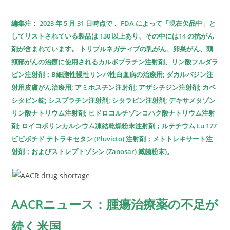
編集注：
2023 年 5 月 31 日時点で
、FDA によって「現在欠品中」と
してリストされている製品は 130 以上あり、その中には14 の抗がん
剤が含まれています。 トリプルネガティブの乳がん、卵巣がん、頭
頸部がんの治療に使用されるカルボプラチン注射剤、リン酸フルダラ
ビン注射剤；B細胞性慢性リンパ性白血病の治療用; ダカルバジン注
射用皮膚がん治療用; アミホスチン注射剤; アザシチジン注射剤; カペ
シタビン錠; シスプラチン注射剤; シタラビン注射剤; デキサメタゾン
リン酸ナトリウム注射剤; ヒドロコルチゾンコハク酸ナトリウム注射
剤; ロイコボリンカルシウム凍結乾燥粉末注射剤；ルテチウム Lu 177
ビピボチド テトラキセタン (Pluvicto) 注射剤；メトトレキサート注
射剤；およびストレプトゾシン (Zanosar) 滅菌粉末)。
AACRニュース：腫瘍治療薬の不足が
続く米国