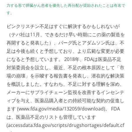
力する形で膵臓がん患者を優先した再分配が奨励されたことは有名で
す。
ビンクリスチン不足はすぐに解決するかもしれないが
（テバ社は11月、できるだけ早い時期にこの薬の製造を
再開すると発表した）、バーグ氏とアダムソン氏は、不
足は今後も続くと予想しており、より広範な変更が必要
になると予想しています。 2018年、FDAは医薬品不足
対策委員会を設立し、最近、不足の根本原因として「市
場の崩壊」を示唆する報告書を発表し、潜在的な解決策
を概説しました。すなわち、不足に対する理解を深め、
メーカーにサプライチェーン監視を改善するインセンテ
ィブを与え、医薬品購入者との持続可能な契約の促進し
ます (www.fda.gov/media/132059/download)。 FDA
は、医薬品不足のリストも管理しています
(accessdata.fda.gov/scripts/drugshortages/default.cf