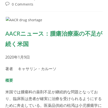
author:
published:
category:
Post
0 Comments
comments:
AACRニュース：腫瘍治療薬の不足が
続く米国
2020年1月9日
著者 キャサリン・カルーソ
概要
米国では腫瘍科の薬剤不足が継続的な問題となってお
り、臨床医は患者が確実に治療を受けられるようにする
ために奔走している。医薬品供給の枯渇は小児腫瘍学に