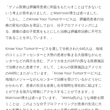
「ゲノム医療は膵臓癌患者に利益をもたらすことはできないと
いう考えが長年ありました」とMatrisian博士は述べました。
「しかし、このKnow Your Tumorサービスは、膵臓癌患者の治
療の変化の流れを実証しており、分子プロファイリングによ
る、腫瘍の遺伝子変異をもとにした治療は膵臓癌治療に不可欠
であることを示しています。」
Know Your Tumorサービスを通して分析された640人は、地域
のコミュニティセンターと大勢の患者が集まる大規模ながんセ
ンターなどの両方を含む、アメリカ全土の287の異なる医療施設
で治療された患者です。そして、これらの医療施設はアメリカ
の44州にまたがっています。「Know Your Tumorサービスは、
地域のメジャーながんセンターで治療を受けているかどうかに
かかわらず、患者の生活を改善し生存期間を潜在的に延ばすこ
とができる強力な情報にアクセスすることができます」と
Matrisian博士は述べまています。「Mehta氏のような体験を聞
くことは、このような分子プロファイリングが患者の生活に大
きな影響を与えること、そのために必要な情報とは何かを思い