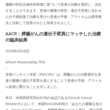
腫瘍の特定生物学的特徴に基づいて患者の治療を選択し、決定
することができます。患者の腫瘍の特性・遺伝子変異に合わせ
た分子標的薬で治療を受けた患者の予後・アウトカムは標準療
法と比較して改善されたと発表されました。
AACR：膵臓がんの遺伝子変異にマッチした治療
の臨床結果
2018年6月28日
Allison Rosenzweig, PhD
–
米国パンキャン本部（PanCAN）は、膵臓がんの治療選択を患
者の腫瘍の遺伝子変異を基にすることで患者の予後・アウトカ
ム改善に繋がることを示しました。
本日、米国癌研究学(AACR)の会誌であるClinical Cancer
Researchにおいて、米国PanCAN本部の『あなたの腫瘍を知ろ
う（Know YourTumor）』精密医療サービスを受け、遺伝子変