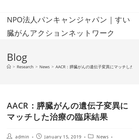
Skip
to
NPO法人パンキャンジャパン｜すい
content
臓がんアクションネットワーク
Blog
>
Research
>
News
>
AACR：膵臓がんの遺伝子変異にマッチした
AACR：膵臓がんの遺伝子変異に
マッチした治療の臨床結果
Post
Post
Post
admin
January 15, 2019
News