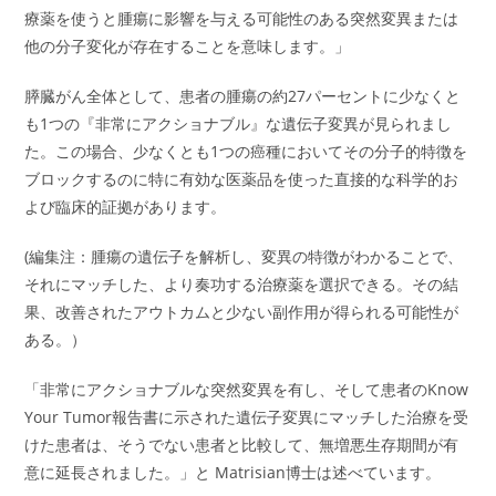
療薬を使うと腫瘍に影響を与える可能性のある突然変異または
他の分子変化が存在することを意味します。」
膵臓がん全体として、患者の腫瘍の約27パーセントに少なくと
も1つの『非常にアクショナブル』な遺伝子変異が見られまし
た。この場合、少なくとも1つの癌種においてその分子的特徴を
ブロックするのに特に有効な医薬品を使った直接的な科学的お
よび臨床的証拠があります。
(編集注：腫瘍の遺伝子を解析し、変異の特徴がわかることで、
それにマッチした、より奏功する治療薬を選択できる。その結
果、改善されたアウトカムと少ない副作用が得られる可能性が
ある。）
「非常にアクショナブルな突然変異を有し、そして患者のKnow
Your Tumor報告書に示された遺伝子変異にマッチした治療を受
けた患者は、そうでない患者と比較して、無増悪生存期間が有
意に延長されました。」と Matrisian博士は述べています。