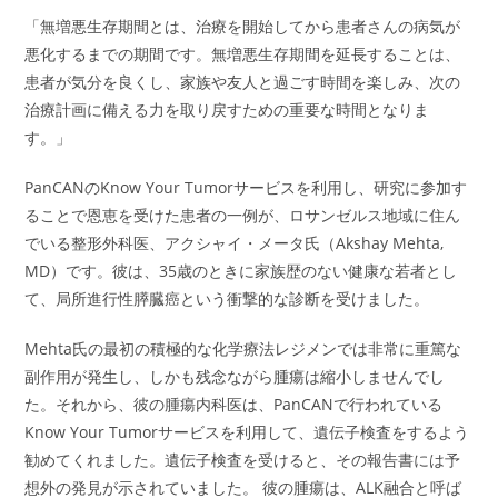
「無増悪生存期間とは、治療を開始してから患者さんの病気が
悪化するまでの期間です。無増悪生存期間を延長することは、
患者が気分を良くし、家族や友人と過ごす時間を楽しみ、次の
治療計画に備える力を取り戻すための重要な時間となりま
す。」
PanCANのKnow Your Tumorサービスを利用し、研究に参加す
ることで恩恵を受けた患者の一例が、ロサンゼルス地域に住ん
でいる整形外科医、アクシャイ・メータ氏（Akshay Mehta,
MD）です。彼は、35歳のときに家族歴のない健康な若者とし
て、局所進行性膵臓癌という衝撃的な診断を受けました。
Mehta氏の最初の積極的な化学療法レジメンでは非常に重篤な
副作用が発生し、しかも残念ながら腫瘍は縮小しませんでし
た。それから、彼の腫瘍内科医は、PanCANで行われている
Know Your Tumorサービスを利用して、遺伝子検査をするよう
勧めてくれました。遺伝子検査を受けると、その報告書には予
想外の発見が示されていました。 彼の腫瘍は、ALK融合と呼ば