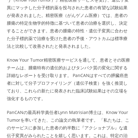
異にマッチした分子標的薬を投与された患者の有望な試験結果
が発表されました。精密医療（がんゲノム医療）では、患者の
腫瘍の特定生物学的特徴に基づいて患者の治療を選択し、決定
することができます。患者の腫瘍の特性・遺伝子変異に合わせ
た分子標的薬で治療を受けた患者の予後・アウトカムは標準療
法と比較して改善されたと発表されました。
Know Your Tumor精密医療サービスを通して、患者とその医療
チームは、腫瘍特有の遺伝的およびタンパク質の変化に関する
詳細なレポートを受け取ります。 PanCANはすべての膵臓癌患
者に対して分子プロファイリング（遺伝子検査）を強く推奨し
ており、これらの新たに発表された臨床試験結果はその立場を
強化するものです。
PanCANの最高科学責任者Lynn Matrisian博士は、Know Your
Tumorを率いてきた、この論文の執筆者です。 「私たちは、こ
のサービスに参加した患者の約半数に『アクショナブル』な遺
伝子変異がみられたことを嬉しく思います。これは、特定の治