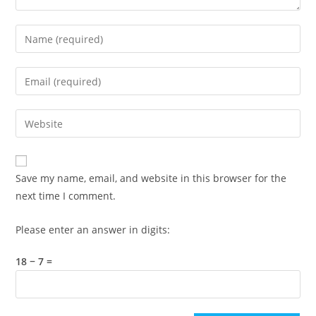
Enter
your
name
Enter
or
your
username
email
Enter
to
address
your
comment
to
website
comment
URL
Save my name, email, and website in this browser for the
(optional)
next time I comment.
Please enter an answer in digits:
18 − 7 =