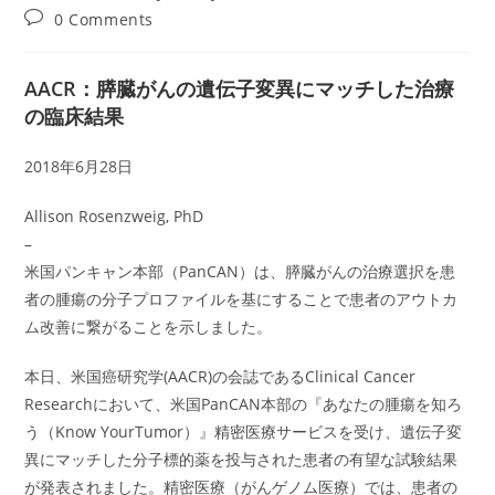
author:
published:
category:
Post
0 Comments
comments:
AACR：膵臓がんの遺伝子変異にマッチした治療
の臨床結果
2018年6月28日
Allison Rosenzweig, PhD
–
米国パンキャン本部（PanCAN）は、膵臓がんの治療選択を患
者の腫瘍の分子プロファイルを基にすることで患者のアウトカ
ム改善に繋がることを示しました。
本日、米国癌研究学(AACR)の会誌であるClinical Cancer
Researchにおいて、米国PanCAN本部の『あなたの腫瘍を知ろ
う（Know YourTumor）』精密医療サービスを受け、遺伝子変
異にマッチした分子標的薬を投与された患者の有望な試験結果
が発表されました。精密医療（がんゲノム医療）では、患者の