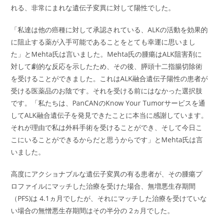
れる、非常にまれな遺伝子変異に対して陽性でした。
「私達は他の癌種に対して承認されている、ALKの活動を効果的
に阻止する薬が入手可能であることをとても幸運に思いまし
た」とMehta氏は言いました。Mehta氏の腫瘍はALK阻害剤に
対して劇的な反応を示したため、その後、膵頭十二指腸切除術
を受けることができました。これはALK融合遺伝子陽性の患者が
受ける医薬品のお陰です。それを受ける前にはなかった選択肢
です。「私たちは、PanCANのKnow Your Tumorサービスを通
してALK融合遺伝子を発見できたことに本当に感謝しています。
それが理由で私は外科手術を受けることができ、そして今日こ
こにいることができるからだと思うからです」とMehta氏は言
いました。
高度にアクショナブルな遺伝子変異の有る患者が、その腫瘍プ
ロファイルにマッチした治療を受けた場合、無増悪生存期間
（PFS)は 4.1ヵ月でしたが、それにマッチした治療を受けていな
い場合の無憎悪生存期間はその半分の 2ヵ月でした。