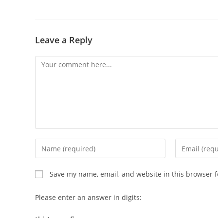
Leave a Reply
Comment
Enter
Enter
your
your
name
email
Save my name, email, and website in this browser f
or
address
username
to
Please enter an answer in digits:
to
comment
comment