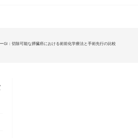
COーGI：切除可能な膵臓癌における術前化学療法と手術先行の比較
法