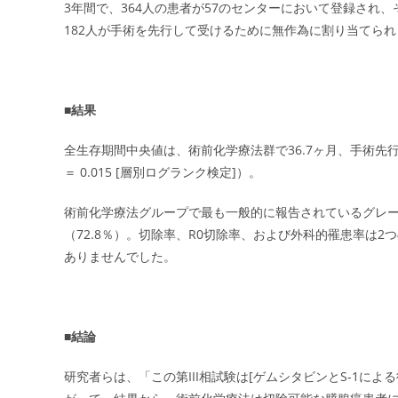
3年間で、364人の患者が57のセンターにおいて登録され
182人が手術を先行して受けるために無作為に割り当てられ
■結果
全生存期間中央値は、術前化学療法群で36.7ヶ月、手術先行群で2
＝ 0.015 [層別ログランク検定]）。
術前化学療法グループで最も一般的に報告されているグレー
（72.8％）。切除率、R0切除率、および外科的罹患率は
ありませんでした。
■結論
研究者らは、「この第III相試験は[ゲムシタビンとS-1に