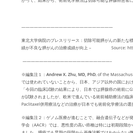
がって、結果から、術前化学療法は切除可能な膵腺癌患者
——————————————————————
東北大学病院のプレスリリース：切除可能膵がんの新たな標
績が不良な膵がんの治療成績が向上 – Source: https://bi
—————————————————————–
※編集注１：
Andrew X. Zhu, MD, PhD
, of the Massac
では使われていないことから、日本、アジア以外の国におけ
「今回の臨床試験の結果により、日本では膵腺癌の術前にGS
が試験されましたが、欧米で進んでいる術前補助療法の臨床試験で
Paclitaxel併用療法などの治療が日本でも術前化学療法
※編集注２：ゲノム医療が進むことで、融合遺伝子などが
学会（AACR）では、悪性度の高い癌種は特には初期段階
ました。膵癌でも早期の段階から画像診断ではわからない