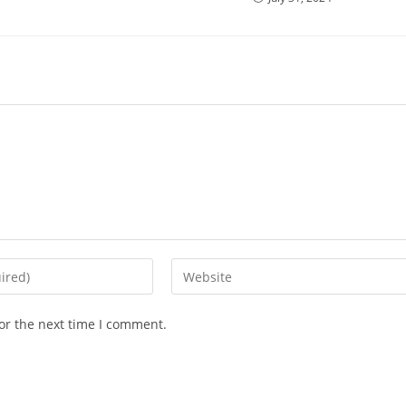
Enter
your
website
or the next time I comment.
URL
(optional)