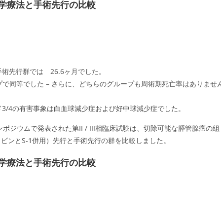
化学療法と手術先行の比較
手術先行群では 26.6ヶ月でした。
プで同等でした – さらに、どちらのグループも周術期死亡率はありませ
ド3/4の有害事象は白血球減少症および好中球減少症でした。
ンポジウムで発表された第II / III相臨床試験は、切除可能な膵管腺癌の組
ビンとS-1併用）先行と手術先行の群を比較しました。
化学療法と手術先行の比較