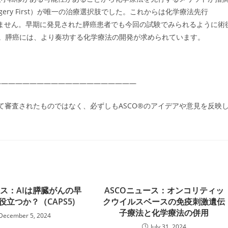
ry First）が唯一の治療選択肢でした。これからは化学療法先行
るかも知れません。早期に発見された膵癌患者でも今回の試験でみられるように術
ん。膵癌には、より奏功する化学療法の開発が求められています。
――――――――――――――――――――
て審査されたものではなく、必ずしもASCO®のアイデアや意見を反映
ス：AIは膵臓がんの早
ASCOニュース：オンコリティッ
役立つか？（CAPS5)
クウイルスベースの免疫刺激遺伝
子療法と化学療法の併用
December 5, 2024
July 31, 2024