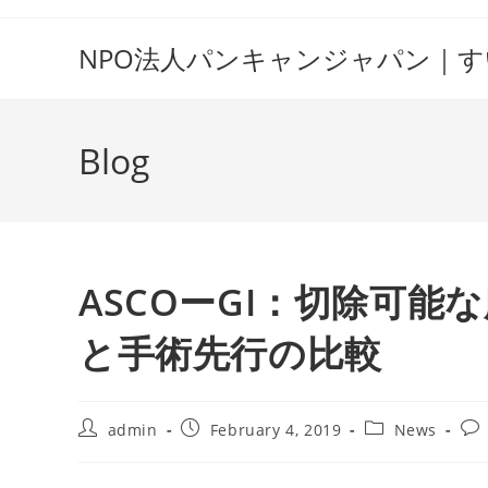
Skip
to
NPO法人パンキャンジャパン｜
content
Blog
ASCOーGI：切除可
と手術先行の比較
Post
Post
Post
Pos
admin
February 4, 2019
News
author:
published:
category:
co