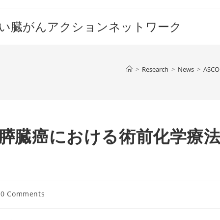
すい臓がんアクションネットワーク
>
Research
>
News
>
AS
能な膵臓癌における術前化学療
t
0 Comments
mments: