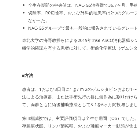
全生存期間の中央値は、NAC-GS治療群で36.7ヶ月、手
切除率、R0切除率、および外科的罹患率は2つのグルー
なかった。
NAC-GSグループで最も一般的に報告されているグレー
東北大学の海野教授らによる2019年のGI-ASCO消化器癌シ
織学的確認を有する患者に対して、術前化学療法（ゲムシタ
■方法
患者は、1および8日目に1 g / m 2のゲムシタビンおよび1〜
法による治療群、または手術先行の群に無作為に割り付けら
て、両群ともに術後補助療法としてS-1を6ヶ月間投与しま
第III相試験では、主要評価項目は全生存期間（OS）でし
存腫瘍状態、リンパ節転移、および腫瘍マーカー動態が含