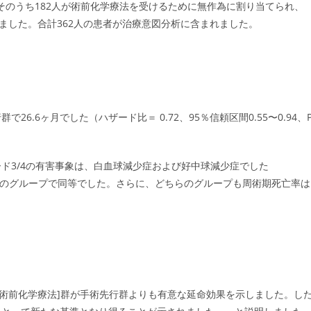
、そのうち182人が術前化学療法を受けるために無作為に割り当てられ、
ました。合計362人の患者が治療意図分析に含まれました。
6.6ヶ月でした（ハザード比＝ 0.72、95％信頼区間0.55〜0.94、
ド3/4の有害事象は、白血球減少症および好中球減少症でした
2つのグループで同等でした。さらに、どちらのグループも周術期死亡率は
よる術前化学療法]群が手術先行群よりも有意な延命効果を示しました。し