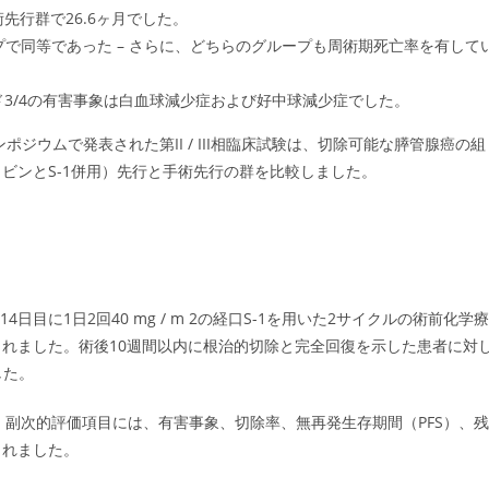
術先行群で26.6ヶ月でした。
プで同等であった – さらに、どちらのグループも周術期死亡率を有して
ド3/4の有害事象は白血球減少症および好中球減少症でした。
ンポジウムで発表された第II / III相臨床試験は、切除可能な膵管腺癌の組
ビンとS-1併用）先行と手術先行の群を比較しました。
14日目に1日2回40 mg / m 2の経口S-1を用いた2サイクルの術前化学療
れました。術後10週間以内に根治的切除と完全回復を示した患者に対
した。
た。副次的評価項目には、有害事象、切除率、無再発生存期間（PFS）、残
まれました。