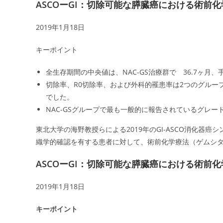
ASCOーGI：切除可能な膵臓癌における術前
2019年1月18日
キーポイント
全生存期間の中央値は、NAC-GS治療群で 36.7ヶ月、
切除率、R0切除率、および外科的罹患率は2つのグルー
でした。
NAC-GSグループで最も一般的に報告されているグレー
東北大学の海野教授らによる2019年のGI-ASCO消化器癌シ
織学的確認を有する患者に対して、術前化学療法（ゲムシタ
ASCOーGI：切除可能な膵臓癌における術前
2019年1月18日
キーポイント