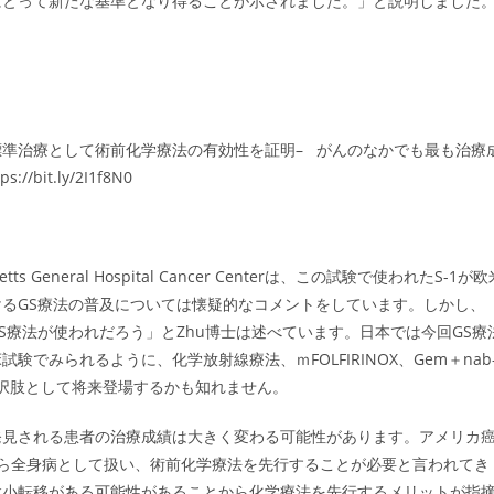
にとって新たな基準となり得ることが示されました。」と説明しました
準治療として術前化学療法の有効性を証明– がんのなかでも最も治療
t.ly/2I1f8N0
husetts General Hospital Cancer Centerは、この試験で使われたS-1が
るGS療法の普及については懐疑的なコメントをしています。しかし、
療法が使われだろう」とZhu博士は述べています。日本では今回GS療
みられるように、化学放射線療法、ｍFOLFIRINOX、Gem＋nab
の選択肢として将来登場するかも知れません。
発見される患者の治療成績は大きく変わる可能性があります。アメリカ
から全身病として扱い、術前化学療法を先行することが必要と言われてき
微小転移がある可能性があることから化学療法を先行するメリットが指