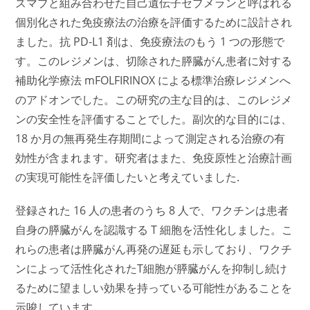
ズマブと組み合わせた自己遺伝子セブメランと呼ばれる
個別化された免疫療法の治療を評価するために設計され
ました。抗 PD-L1 剤は、免疫療法のもう 1 つの形態で
す。このレジメンは、切除された膵臓がん患者に対する
補助化学療法 mFOLFIRINOX による標準治療レジメンへ
のアドオンでした。この研究の主な目的は、このレジメ
ンの安全性を評価することでした。副次的な目的には、
18 か月の無再発生存期間によって測定される治療の有
効性が含まれます。研究者はまた、免疫原性と治療計画
の実現可能性を評価したいと考えていました.
登録された 16 人の患者のうち 8 人で、ワクチンは患者
自身の膵臓がんを認識する T 細胞を活性化しました。こ
れらの患者は膵臓がん再発の遅延も示しており、ワクチ
ンによって活性化されたT細胞が膵臓がんを抑制し続け
るために望ましい効果を持っている可能性があることを
示唆しています.