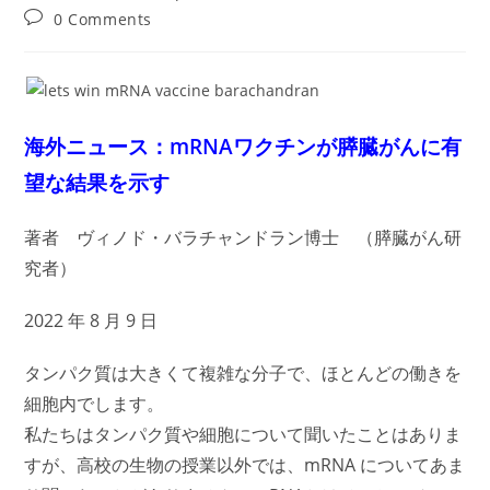
author:
published:
category:
Post
0 Comments
comments:
海外ニュース：mRNAワクチンが膵臓がんに有
望な結果を示す
著者 ヴィノド・バラチャンドラン博士 （
膵臓がん研
究者）
2022 年 8 月 9 日
タンパク質は大きくて複雑な分子で、ほとんどの働きを
細胞内でします。
私たちはタンパク質や細胞について聞いたことはありま
すが、高校の生物の授業以外では、mRNA についてあま