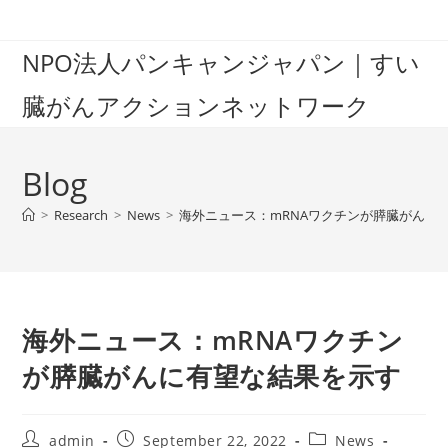
Skip
to
NPO法人パンキャンジャパン｜すい
content
臓がんアクションネットワーク
Blog
>
Research
>
News
>
海外ニュース：mRNAワクチンが膵臓がんに
海外ニュース：mRNAワクチン
が膵臓がんに有望な結果を示す
Post
Post
Post
admin
September 22, 2022
News