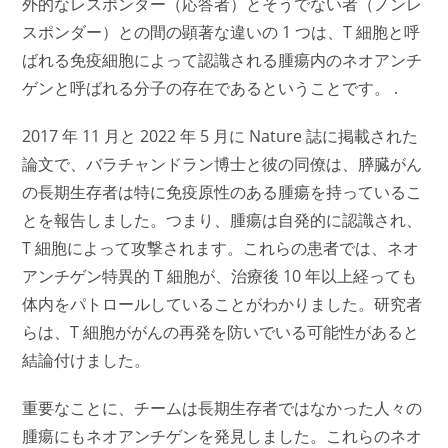
外的なレスポンダー（応答者）とそうでない者（ノンレ
スポンダー）との間の顕著な違いの 1 つは、T 細胞と呼
ばれる免疫細胞によって認識される腫瘍内のネオアンチ
ゲンと呼ばれる分子の存在であるということです。 .
2017 年 11 月と 2022 年 5 月に Nature 誌に掲載された
論文で、バラチャンドラン博士と彼の同僚は、膵臓がん
の長期生存者は特に免疫原性のある腫瘍を持っているこ
とを報告しました。つまり、腫瘍は自発的に認識され、
T 細胞によって攻撃されます。これらの患者では、ネオ
アンチゲン特異的 T 細胞が、治療後 10 年以上経っても
体内をパトロールしていることがわかりました。研究者
らは、T 細胞ががんの再発を防いでいる可能性があると
結論付けました。
重要なことに、チームは長期生存者ではなかった人々の
腫瘍にもネオアンチゲンを発見しました。これらのネオ