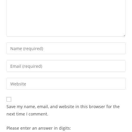
Enter
your
name
Enter
or
your
username
email
Enter
to
address
your
comment
to
website
comment
URL
Save my name, email, and website in this browser for the
(optional)
next time I comment.
Please enter an answer in digits: