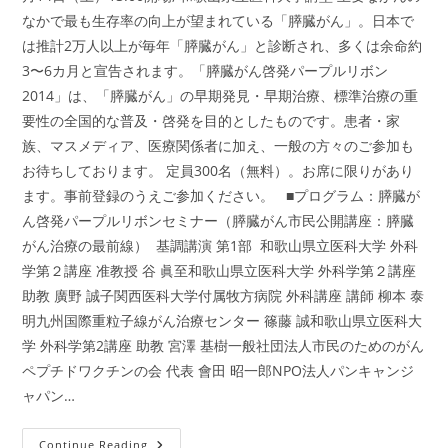
なかで最も生存率の向上が望まれている「膵臓がん」。日本で
は推計2万人以上が毎年「膵臓がん」と診断され、多くは余命約
3〜6カ月と宣告されます。「膵臓がん啓発パープルリボン
2014」は、「膵臓がん」の早期発見・早期治療、標準治療の重
要性の全国的な普及・啓発を目的としたものです。患者・家
族、マスメディア、医療関係者に加え、一般の方々のご参加も
お待ちしております。 定員300名（無料）。お席に限りがあり
ます。事前登録のうえご参加ください。 ■プログラム：膵臓が
ん啓発パープルリボンセミナー（膵臓がん市民公開講座：膵臓
がん治療の最前線） 基調講演 第1部 和歌山県立医科大学 外科
学第２講座 准教授 谷 眞至和歌山県立医科大学 外科学第２講座
助教 廣野 誠子関西医科大学付属牧方病院 外科講座 講師 柳本 泰
明九州国際重粒子線がん治療センター 篠藤 誠和歌山県立医科大
学 外科学第2講座 助教 宮澤 基樹一般社団法人市民のためのがん
ペプチドワクチンの会 代表 會田 昭一郎NPO法人パンキャンジ
ャパン…
2014
Continue Reading