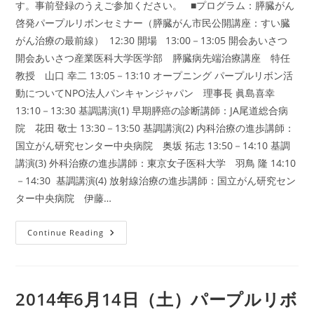
す。事前登録のうえご参加ください。 ■プログラム：膵臓がん
啓発パープルリボンセミナー（膵臓がん市民公開講座：すい臓
がん治療の最前線） 12:30 開場 13:00－13:05 開会あいさつ
開会あいさつ産業医科大学医学部 膵臓病先端治療講座 特任
教授 山口 幸二 13:05－13:10 オープニング パープルリボン活
動についてNPO法人パンキャンジャパン 理事長 眞島喜幸
13:10－13:30 基調講演(1) 早期膵癌の診断講師：JA尾道総合病
院 花田 敬士 13:30－13:50 基調講演(2) 内科治療の進歩講師：
国立がん研究センター中央病院 奥坂 拓志 13:50－14:10 基調
講演(3) 外科治療の進歩講師：東京女子医科大学 羽鳥 隆 14:10
－14:30 基調講演(4) 放射線治療の進歩講師：国立がん研究セン
ター中央病院 伊藤…
2014
Continue Reading
年
7
月
13
日
（日）
2014年6月14日（土）パープルリボ
膵
臓