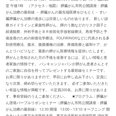
歌
山
堂 午後1時 （アクセス：地図） 膵臓がん市民公開講座：膵臓
がん治療の最前線 － 膵臓がんの最先端医療をひもとく－ すい
臓膵臓がん治療の進歩には目覚しいものがあります。 新しい診
療ガイドラインと家族性膵がん、膵のう胞などのリスク因子と
経過観察、外科手術とＢＲ術前化学放射線療法、再発予防と予
後改善のための術後化学療法、FOLFIRINOXなどに代表される多
剤併用療法、腹水、腹膜播種の治療、疼痛医療と緩和ケア、が
んとリハビリなど、最新の膵がん医療情報を提供いたします。
膵がんと告知された方の予後を改善するには、正しい情報と患
者家族の情熱です。 パンキャンジャパンが膵がん患者さんとそ
のご家族に自信を持ってプレゼントする最前線セミナーです。
お席に限りがありますので、早目にお申し込み下さい。定員に
なり次第、締め切らせていただきます。 必ずご参加いただきた
い有益な情報が満載です。 ※定員200名。お席に限りがありま
す。事前登録のうえご参加ください。 ■プログラム：膵臓が
ん啓発パープルリボンセミナー（膵臓がん市民公開講座：膵臓
がん治療の最前線） 12:30 開場 13:00－13:10 オープニング 開
会あいさつ東京女子医科大学 東京女子医科大学病院長 消化器