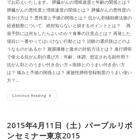
でお応えいたします。 膵臓がんの増殖速度と年齢の関係とは？
膵臓がんの悪性度と増殖速度の関係とは？ 膵臓がんの悪性度の
見分け方は？ 悪性度と予後の関係とは？ 抗がん剤補助療法後の
経過観察について、絶対知らないと損するポイントとは？ 再
発予防には何をしたらよいのか？食事の注意点とは？ 再発した
場合に一番やってはいけない行動とは？ 治験の選択肢はどのよ
うなものがあるか？ 腹膜播種と腹水の対処方法とは？ 進行膵癌
で使える抗がん剤の選び方：年齢、体調、想定される副作用？
抗がん剤とのうまい付き合い方＝医師とのうまい付き合い方
は？ 痛みと予後の関係とは？ 家族性膵癌登録制度のうまい使い
方？…
2014
Continue Reading
年
10
月
5
日
（日）
2015年4月11日（土）パープルリボ
膵
臓
ンセミナー東京2015
が
ん