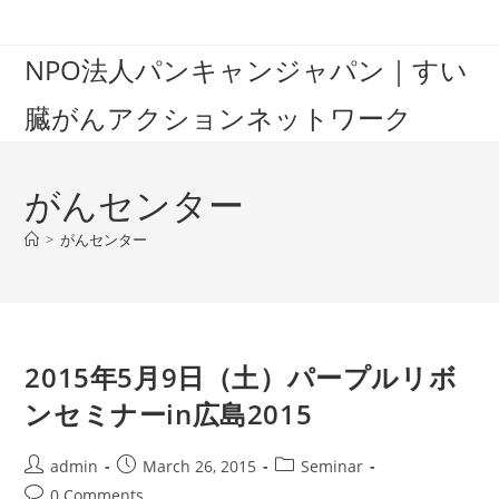
Skip
to
NPO法人パンキャンジャパン｜すい
content
臓がんアクションネットワーク
がんセンター
>
がんセンター
2015年5月9日（土）パープルリボ
ンセミナーin広島2015
Post
Post
Post
admin
March 26, 2015
Seminar
author:
published:
category:
Post
0 Comments