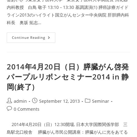
内科教授 白鳥 敬子 13:10－13:30 基調講演(1) 膵癌診療ガイド
ライン2013のハイライト国立がんセンター中央病院 肝胆膵内科
科長 奥坂 拓志…
2013
Continue Reading
年
10
月
27
日
（日）
2014年4月20日（日）膵臓がん啓発
す
い
パープルリボンセミナー2014 in 静
臓
が
岡(終了)
ん
啓
発
パ
Post
Post
Post
admin
September 12, 2013
Seminar
ー
プ
author:
published:
category:
Post
0 Comments
ル
リ
comments:
ボ
ン
2014年4月20日（日）12:30開場, 日本大学国際関係学部 三
セ
ミ
島駅北口校舎 膵臓がん市民公開講座：膵臓がんに光をあてる
ナ