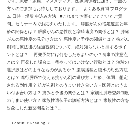
です。患者・家族、マスメディア、医療関係者に加え、一般の
方々のご参加もお待ちしております。 よくある質問 プログラ
ム 日時・場所 申込み方法 ■これまでお寄せいただいたご質
問。セミナー内でお応えいたします。 膵臓がんの増殖速度と年
齢の関係とは？ 膵臓がんの悪性度と増殖速度の関係とは？ 膵臓
がんの悪性度の見分け方は？ 悪性度と予後の関係とは？ 抗がん
剤補助療法後の経過観察について、絶対知らないと損するポイ
ントとは？ 再発予防には何をしたらよいのか？食事の注意点
とは？ 再発した場合に一番やってはいけない行動とは？ 治験の
選択肢はどのようなものがあるか？ 腹膜播種と腹水の対処方法
とは？ 進行膵癌で使える抗がん剤の選び方：年齢、体調、想定
される副作用？ 抗がん剤とのうまい付き合い方＝医師とのうま
い付き合い方は？ 痛みと予後の関係とは？ 家族性膵癌登録制度
のうまい使い方？ 家族性遺伝子の診断方法とは？ 家族性の方を
対象にした新薬開発とは？…
2015
Continue Reading
年
6
月