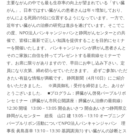
主要ながんの中でも最も生存率の向上が望まれている「すい臓
ー
2013
がん」。日本ではすい臓がんの患者さんは年々増加しており、
In
東
がんによる死因の5位に位置するようになっています。一方で、
京
近年すい臓がんの治療の研究は進歩を遂げています。そこでこ
の度、NPO法人パンキャンジャパンと静岡がんセンターとの共
催で、皆様に最新で正しい知識を提供することを目的にセミナ
ーを開催いたします。 パンキャンジャパンが膵がん患者さんと
そのご家族に自信を持ってプレゼントする最前線セミナーで
す。お席に限りがありますので、早目にお申し込み下さい。定
員になり次第、締め切らせていただきます。 必ずご参加いただ
きたい有益な情報が満載です。 静岡新聞（4月10日）にご紹介
をいただきました。 ※満員御礼：受付を締切ました。ありが
とうございました. ■プログラム：膵臓がん啓発パープルリボ
ンセミナー（膵臓がん市民公開講座：膵臓がん治療の最前線）
12:30 開場 13:00－13:05 開会あいさつ 開会あいさつ静岡県立
静岡がんセンター 総長 山口 建 13:05－13:10 オープニング
パープルリボン活動についてNPO法人パンキャンジャパン 理
事長 眞島喜幸 13:10－13:30 基調講演(1) すい臓がんの診断とス