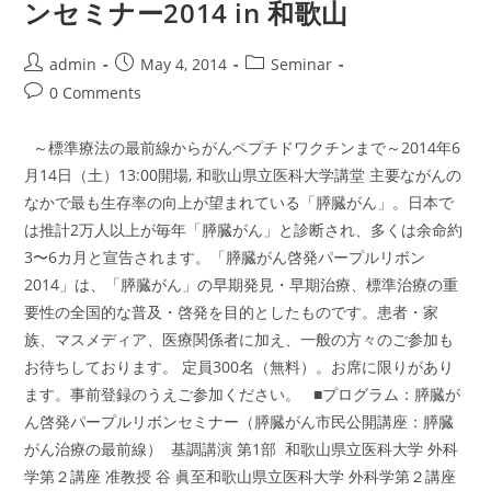
ンセミナー2014 in 和歌山
が
ん
啓
発
Post
Post
Post
admin
May 4, 2014
Seminar
パ
author:
published:
category:
ー
Post
0 Comments
プ
comments:
ル
リ
～標準療法の最前線からがんペプチドワクチンまで～2014年6
ボ
ン
月14日（土）13:00開場, 和歌山県立医科大学講堂 主要ながんの
セ
ミ
なかで最も生存率の向上が望まれている「膵臓がん」。日本で
ナ
ー
は推計2万人以上が毎年「膵臓がん」と診断され、多くは余命約
2014
In
3〜6カ月と宣告されます。「膵臓がん啓発パープルリボン
小
2014」は、「膵臓がん」の早期発見・早期治療、標準治療の重
倉
要性の全国的な普及・啓発を目的としたものです。患者・家
族、マスメディア、医療関係者に加え、一般の方々のご参加も
お待ちしております。 定員300名（無料）。お席に限りがあり
ます。事前登録のうえご参加ください。 ■プログラム：膵臓が
ん啓発パープルリボンセミナー（膵臓がん市民公開講座：膵臓
がん治療の最前線） 基調講演 第1部 和歌山県立医科大学 外科
学第２講座 准教授 谷 眞至和歌山県立医科大学 外科学第２講座