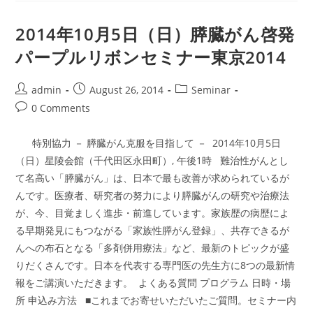
13
日
パ
2014年10月5日（日）膵臓がん啓発
ー
プ
パープルリボンセミナー東京2014
ル
リ
ボ
ン
Post
Post
Post
admin
August 26, 2014
Seminar
セ
author:
published:
category:
ミ
Post
0 Comments
ナ
comments:
ー
In
特別協力 － 膵臓がん克服を目指して － 2014年10月5日
名
古
（日）星陵会館（千代田区永田町）, 午後1時 難治性がんとし
屋
2015
て名高い「膵臓がん」は、日本で最も改善が求められているが
んです。医療者、研究者の努力により膵臓がんの研究や治療法
が、今、目覚ましく進歩・前進しています。家族歴の病歴によ
る早期発見にもつながる「家族性膵がん登録」、共存できるが
んへの布石となる「多剤併用療法」など、最新のトピックが盛
りだくさんです。日本を代表する専門医の先生方に8つの最新情
報をご講演いただきます。 よくある質問 プログラム 日時・場
所 申込み方法 ■これまでお寄せいただいたご質問。セミナー内