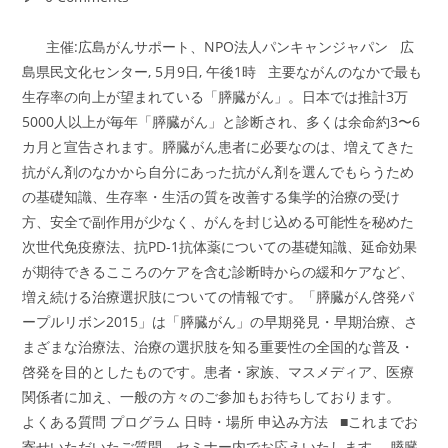
comments:
主催:広島がんサポート、NPO法人パンキャンジャパン 広
島県民文化センター, 5月9日, 午後1時 主要ながんのなかで最も
生存率の向上が望まれている「膵臓がん」。日本では推計3万
5000人以上が毎年「膵臓がん」と診断され、多くは余命約3〜6
カ月と宣告されます。膵臓がん患者に必要なのは、増えてきた
抗がん剤のなかから自分にあった抗がん剤を選んでもらうため
の基礎知識、生存率・生活の質を改善する集学的治療の受け
方、安全で副作用が少なく、がんを封じ込める可能性を秘めた
次世代免疫療法、抗PD-1抗体薬についての基礎知識、延命効果
が期待できるこころのケアを含む診断時からの緩和ケアなど、
増え続ける治療選択肢についての情報です。「膵臓がん啓発パ
ープルリボン2015」は「膵臓がん」の早期発見・早期治療、さ
まざまな治療法、治療の選択肢を知る重要性の全国的な普及・
啓発を目的としたものです。患者・家族、マスメディア、医療
関係者に加え、一般の方々のご参加もお待ちしております。
よくある質問 プログラム 日時・場所 申込み方法 ■これまでお
寄せいただいたご質問。セミナー内でお応えいたします。 膵臓