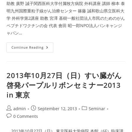
助教 廣野 誠子関西医科大学付属牧方病院 外科講座 講師 柳本 泰
明九州国際重粒子線がん治療センター 篠藤 誠和歌山県立医科大
学 外科学第2講座 助教 宮澤 基樹一般社団法人市民のためのがん
ペプチドワクチンの会 代表 會田 昭一郎NPO法人パンキャンジ
ャパン…
2014
Continue Reading
年
6
月
14
日
（土）
2013年10月27日（日）すい臓がん
パ
ー
啓発パープルリボンセミナー2013
プ
ル
in 東京
リ
ボ
ン
セ
Post
Post
Post
admin
September 12, 2013
Seminar
ミ
ナ
author:
published:
category:
Post
0 Comments
ー
2014
comments:
In
和
2013年10月27日（日） 東京医科大学病院 本館（6F）臨床講