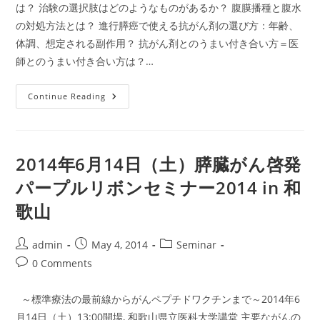
は？ 治験の選択肢はどのようなものがあるか？ 腹膜播種と腹水
の対処方法とは？ 進行膵癌で使える抗がん剤の選び方：年齢、
体調、想定される副作用？ 抗がん剤とのうまい付き合い方＝医
師とのうまい付き合い方は？…
2015
Continue Reading
年
4
月
11
日
（土）
2014年6月14日（土）膵臓がん啓発
パ
ー
パープルリボンセミナー2014 in 和
プ
ル
歌山
リ
ボ
ン
セ
Post
Post
Post
admin
May 4, 2014
Seminar
ミ
ナ
author:
published:
category:
Post
0 Comments
ー
東
comments:
京
2015
～標準療法の最前線からがんペプチドワクチンまで～2014年6
月14日（土）13:00開場, 和歌山県立医科大学講堂 主要ながんの