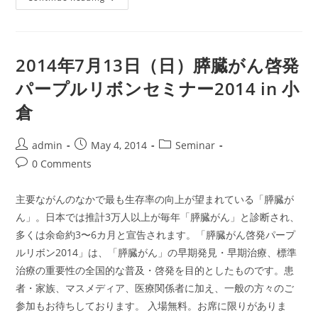
年
6
月
14
日
（土）
2014年7月13日（日）膵臓がん啓発
膵
臓
パープルリボンセミナー2014 in 小
が
ん
倉
啓
発
パ
ー
Post
Post
Post
admin
May 4, 2014
Seminar
プ
ル
author:
published:
category:
Post
0 Comments
リ
ボ
comments:
ン
セ
主要ながんのなかで最も生存率の向上が望まれている「膵臓が
ミ
ナ
ん」。日本では推計3万人以上が毎年「膵臓がん」と診断され、
ー
多くは余命約3〜6カ月と宣告されます。「膵臓がん啓発パープ
2014
In
ルリボン2014」は、「膵臓がん」の早期発見・早期治療、標準
和
歌
治療の重要性の全国的な普及・啓発を目的としたものです。患
山
者・家族、マスメディア、医療関係者に加え、一般の方々のご
参加もお待ちしております。 入場無料。お席に限りがありま