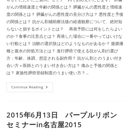
がんの増殖速度と年齢の関係とは？ 膵臓がんの悪性度と増殖速
度の関係とは？ 膵臓がんの悪性度の見分け方は？ 悪性度と予後
の関係とは？ 抗がん剤補助療法後の経過観察について、絶対知
らないと損するポイントとは？ 再発予防には何をしたらよい
のか？食事の注意点とは？ 再発した場合に一番やってはいけな
い行動とは？ 治験の選択肢はどのようなものがあるか？ 腹膜播
種と腹水の対処方法とは？ 進行膵癌で使える抗がん剤の選び
方：年齢、体調、想定される副作用？ 抗がん剤とのうまい付き
合い方＝医師とのうまい付き合い方は？ 痛みと予後の関係と
は？ 家族性膵癌登録制度のうまい使い方？…
2015
Continue Reading
年
5
月
9
日
（土）
2015年6月13日 パープルリボン
パ
ー
セミナーin名古屋2015
プ
ル