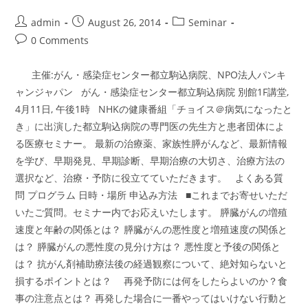
啓
発
Post
Post
Post
admin
August 26, 2014
Seminar
パ
author:
published:
category:
ー
Post
0 Comments
プ
comments:
ル
リ
主催:がん・感染症センター都立駒込病院、NPO法人パンキ
ボ
ン
ャンジャパン がん・感染症センター都立駒込病院 別館1F講堂,
セ
ミ
4月11日, 午後1時 NHKの健康番組「チョイス＠病気になったと
ナ
ー
き」に出演した都立駒込病院の専門医の先生方と患者団体によ
東
京
る医療セミナー。 最新の治療薬、家族性膵がんなど、最新情報
2014
を学び、早期発見、早期診断、早期治療の大切さ、治療方法の
選択など、治療・予防に役立てていただきます。 よくある質
問 プログラム 日時・場所 申込み方法 ■これまでお寄せいただ
いたご質問。セミナー内でお応えいたします。 膵臓がんの増殖
速度と年齢の関係とは？ 膵臓がんの悪性度と増殖速度の関係と
は？ 膵臓がんの悪性度の見分け方は？ 悪性度と予後の関係と
は？ 抗がん剤補助療法後の経過観察について、絶対知らないと
損するポイントとは？ 再発予防には何をしたらよいのか？食
事の注意点とは？ 再発した場合に一番やってはいけない行動と