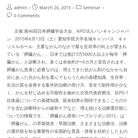
リ
ボ
Post
Post
Post
admin
March 26, 2015
Seminar
ン
author:
published:
category:
セ
Post
0 Comments
ミ
comments:
ナ
ー
主催:第46回日本膵臓学会大会、NPO法人パンキャンジャパ
In
広
ン 2015年6月13日（土）愛知学院大学名城キャンパス キャ
島
2015
ッスルホール 主要ながんのなかで最も生存率の向上が望まれ
ている「膵臓がん」。日本では推計3万5000人以上が毎年「膵
臓がん」と診断され、多くは余命約3〜6カ月と宣告されます。
膵臓がん患者に必要なのは、増えてきた抗がん剤のなかから自
分にあった抗がん剤を選んでもらうための基礎知識、生存率・
生活の質を改善する集学的治療の受け方、安全で副作用が少な
く、がんを封じ込める可能性を秘めた次世代免疫療法、抗PD-1
抗体薬についての基礎知識、延命効果が期待できるこころのケ
アを含む診断時からの緩和ケアなど、増え続ける治療選択肢に
ついての情報です。「膵臓がん啓発パープルリボン2015」は
「膵臓がん」の早期発見・早期治療、さまざまな治療法、治療
の選択肢を知る重要性の全国的な普及・啓発を目的としたもの