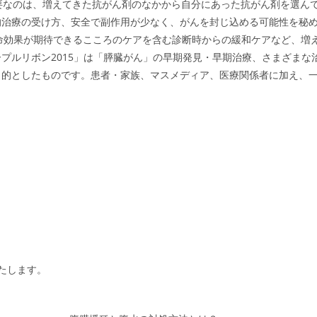
要なのは、増えてきた抗がん剤のなかから自分にあった抗がん剤を選ん
的治療の受け方、安全で副作用が少なく、がんを封じ込める可能性を秘
延命効果が期待できるこころのケアを含む診断時からの緩和ケアなど、増
プルリボン2015」は「膵臓がん」の早期発見・早期治療、さまざまな
目的としたものです。患者・家族、マスメディア、医療関係者に加え、
たします。