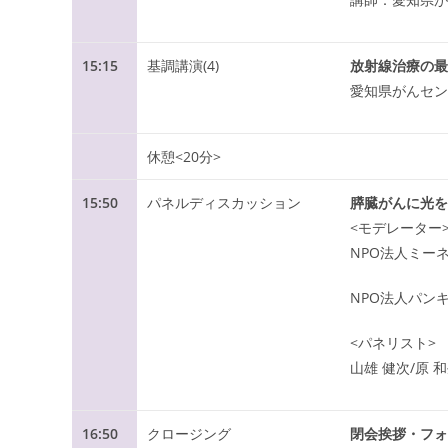
15:15
基調講演(4)
放射線治療の最
愛知県がんセン
休憩<20分>
15:50
パネルディスカッション
膵臓がんに光を
<モデレーター
NPO法人ミー
NPO法人パン
<パネリスト>
山雄 健次/原 
16:50
クロージング
閉会挨拶・フォ