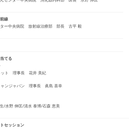
前線
ター中央病院 放射線治療部 部長 古平 毅
当てる
>
ネット 理事長 花井 美紀
キャンジャパン 理事長 眞島 喜幸
和生/水野 伸匡/清水 泰博/石森 恵美
トセッション