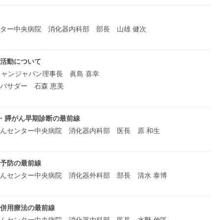
ター中央病院 消化器内科部 部長 山雄 健次
活動について
キャンジャパン理事長 眞島 喜幸
バサダー 石森 恵美
察・膵がん早期診断の最前線
んセンター中央病院 消化器内科部 医長 原 和生
予防の最前線
んセンター中央病院 消化器外科部 部長 清水 泰博
併用療法の最前線
んセンター中央病院 消化器内科部 医長 水野 伸匡