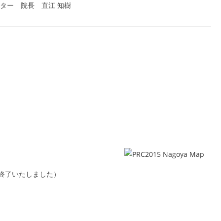
ター 院長 直江 知樹
。
終了いたしました）