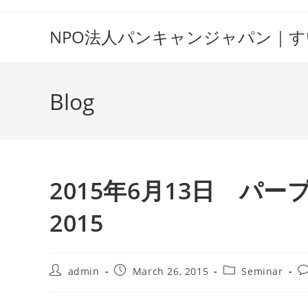
Skip
to
NPO法人パンキャンジャパン｜
content
Blog
2015年6月13日 パ
2015
Post
Post
Post
Po
admin
March 26, 2015
Seminar
author:
published:
category:
c