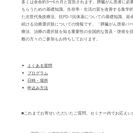
多くは余命約3〜6カ月と宣告されます。膵臓がん患者に必
もらうための基礎知識、生存率・生活の質を改善する集学
た次世代免疫療法、抗PD-1抗体薬についての基礎知識、
続ける治療選択肢についての情報です。「膵臓がん啓発パー
療法、治療の選択肢を知る重要性の全国的な普及・啓発を
般の方々のご参加もお待ちしております。
よくある質問
プログラム
日時・場所
申込み方法
■これまでお寄せいただいたご質問。セミナー内でお応えい