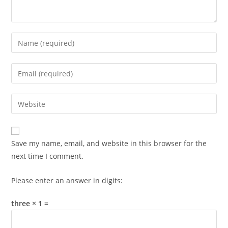
Enter
your
name
Enter
or
your
username
email
Enter
to
address
your
comment
to
website
comment
URL
Save my name, email, and website in this browser for the
(optional)
next time I comment.
Please enter an answer in digits:
three × 1 =