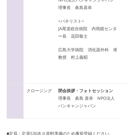
理事長 眞島喜幸
<パネリスト>
JA尾道総合病院 内視鏡センタ
ー長 花田敬士
広島大学病院 消化器外科 准
教授 村上義昭
クロージング
閉会挨拶・フォトセッション
理事長 眞島 喜幸 NPO法人
パンキャンジャパン
■定員：定員530名※資料準備のため事前登録ください。