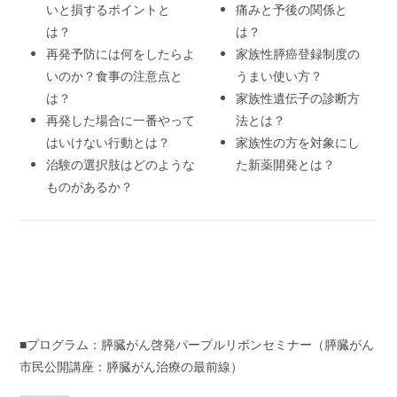
いと損するポイントと
痛みと予後の関係と
は？
は？
再発予防には何をしたらよ
家族性膵癌登録制度の
いのか？食事の注意点と
うまい使い方？
は？
家族性遺伝子の診断方
再発した場合に一番やって
法とは？
はいけない行動とは？
家族性の方を対象にし
治験の選択肢はどのような
た新薬開発とは？
ものがあるか？
■プログラム：膵臓がん啓発パープルリボンセミナー（膵臓がん
市民公開講座：膵臓がん治療の最前線）