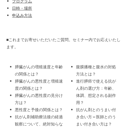
プログラム
日時・場所
申込み方法
■これまでお寄せいただいたご質問。セミナー内でお応えいたし
ます。
膵臓がんの増殖速度と年齢
腹膜播種と腹水の対処
の関係とは？
方法とは？
膵臓がんの悪性度と増殖速
進行膵癌で使える抗が
度の関係とは？
ん剤の選び方：年齢、
膵臓がんの悪性度の見分け
体調、想定される副作
方は？
用？
悪性度と予後の関係とは？
抗がん剤とのうまい付
抗がん剤補助療法後の経過
き合い方＝医師とのう
観察について、絶対知らな
まい付き合い方は？