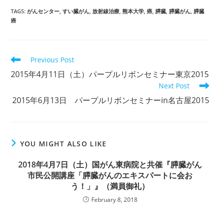
TAGS
:
がんセンター
,
すい臓がん
,
放射線治療
,
熊本大学
,
癌
,
膵臓
,
膵臓がん
,
膵臓
癌
Read
Previous Post
more
2015年4月11日（土）パープルリボンセミナー東京2015
articles
Next Post
2015年6月13日 パープルリボンセミナーin名古屋2015
YOU MIGHT ALSO LIKE
2018年4月7日（土）国がん東病院と共催『膵臓がん
市民公開講座「膵臓がんのエキスパートに会お
う！」』（満員御礼）
February 8, 2018