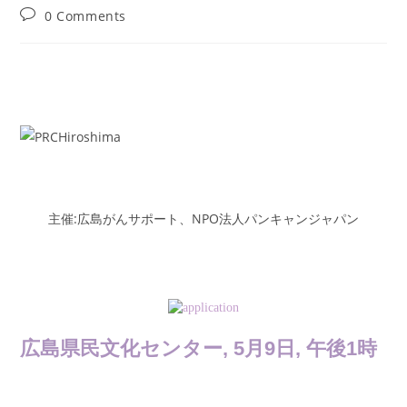
author:
published:
category:
Post
0 Comments
comments:
主催:広島がんサポート、NPO法人パンキャンジャパン
広島県民文化センター, 5月9日, 午後1時