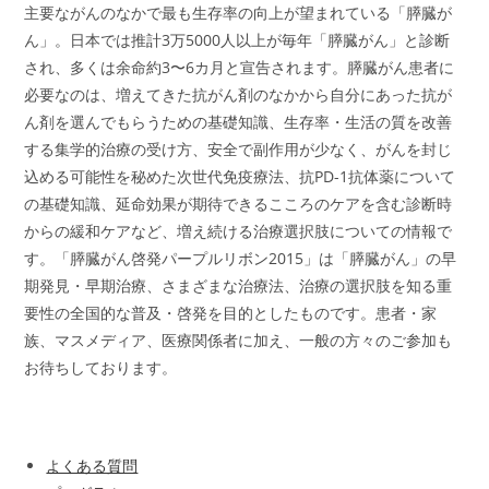
主要ながんのなかで最も生存率の向上が望まれている「膵臓が
ん」。日本では推計3万5000人以上が毎年「膵臓がん」と診断
され、多くは余命約3〜6カ月と宣告されます。膵臓がん患者に
必要なのは、増えてきた抗がん剤のなかから自分にあった抗が
ん剤を選んでもらうための基礎知識、生存率・生活の質を改善
する集学的治療の受け方、安全で副作用が少なく、がんを封じ
込める可能性を秘めた次世代免疫療法、抗PD-1抗体薬について
の基礎知識、延命効果が期待できるこころのケアを含む診断時
からの緩和ケアなど、増え続ける治療選択肢についての情報で
す。「膵臓がん啓発パープルリボン2015」は「膵臓がん」の早
期発見・早期治療、さまざまな治療法、治療の選択肢を知る重
要性の全国的な普及・啓発を目的としたものです。患者・家
族、マスメディア、医療関係者に加え、一般の方々のご参加も
お待ちしております。
よくある質問