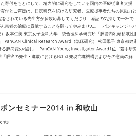
いた寄付をもとにして、精力的に研究をしている国内の医療従事者支援
ご寄付とご声援は、日夜研究を続ける研究者、医療従事者たちの原動力
究をされている先生方が多数応募してくださり、感謝の気持ちで一杯で
がん患者の治療に貢献することを願ってやみません。」パンキャンジャ
rd（基礎研究）坂本仁美 東京女子医科大学 統合医科学研究所「膵管内乳頭粘液性
CAN Clinical Research Award（臨床研究） 松田陽子 東京都健
討」 PanCAN Young Investigator Award1位（若手研
「膵癌の発生・進展におけるBcl-xL発現亢進機構およびその意義の解
ボンセミナー2014 in 和歌山
ents