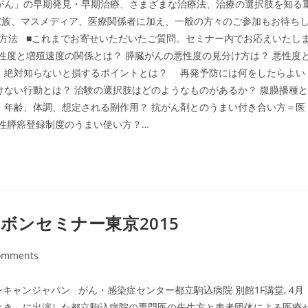
臓がん」の早期発見・早期治療、さまざまな治療法、治療の選択肢を知る
家族、マスメディア、医療関係者に加え、一般の方々のご参加もお待ち
み方法 ■これまでお寄せいただいたご質問。セミナー内でお応えいたし
性度と増殖速度の関係とは？ 膵臓がんの悪性度の見分け方は？ 悪性度
、絶対知らないと損するポイントとは？ 再発予防には何をしたらよい
けない行動とは？ 治験の選択肢はどのようなものがあるか？ 腹膜播種と
：年齢、体調、想定される副作用？ 抗がん剤とのうまい付き合い方＝医
族性膵癌登録制度のうまい使い方？…
リボンセミナー東京2015
omments
ts:
ャンジャパン がん・感染症センター都立駒込病院 別館1F講堂, 4月
ったとき」に出演した都立駒込病院の専門医の先生方と患者団体による医療