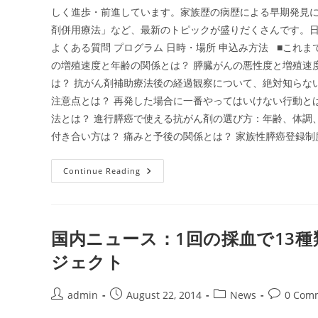
ー
しく進歩・前進しています。家族歴の病歴による早期発見
東
京
剤併用療法」など、最新のトピックが盛りだくさんです。
2015
よくある質問 プログラム 日時・場所 申込み方法 ■これ
の増殖速度と年齢の関係とは？ 膵臓がんの悪性度と増殖速
は？ 抗がん剤補助療法後の経過観察について、絶対知らな
注意点とは？ 再発した場合に一番やってはいけない行動と
法とは？ 進行膵癌で使える抗がん剤の選び方：年齢、体調
付き合い方は？ 痛みと予後の関係とは？ 家族性膵癌登録制
2014
Continue Reading
年
10
月
5
日
（日）
国内ニュース：1回の採血で13
膵
臓
ジェクト
が
ん
啓
発
Post
Post
Post
Post
admin
August 22, 2014
News
0 Com
パ
author:
published:
category:
comments
ー