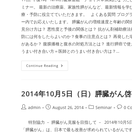
ナ
ー
ミナー。 最新の治療薬、家族性膵がんなど、最新情報を学
In
広
療・予防に役立てていただきます。 よくある質問 プログラ
島
ー内でお応えいたします。 膵臓がんの増殖速度と年齢の関
2015
見分け方は？ 悪性度と予後の関係とは？ 抗がん剤補助療
防には何をしたらよいのか？食事の注意点とは？ 再発した
があるか？ 腹膜播種と腹水の対処方法とは？ 進行膵癌で
うまい付き合い方＝医師とのうまい付き合い方は？…
2015
Continue Reading
年
4
月
11
日
（土）
2014年10月5日（日）膵臓がん
パ
ー
プ
ル
Post
Post
Post
Post
admin
August 26, 2014
Seminar
0 C
リ
author:
published:
category:
commen
ボ
ン
特別協力 － 膵臓がん克服を目指して － 2014年10月
セ
ミ
「膵臓がん」は、日本で最も改善が求められているがんで
ナ