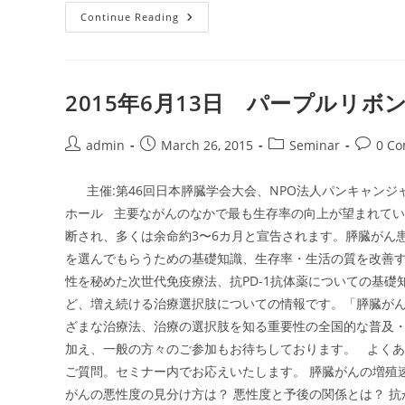
海
Continue Reading
外
ニ
ュ
ー
ス：
化
2015年6月13日 パープルリボン
学
放
射
線
Post
Post
Post
Post
admin
March 26, 2015
Seminar
0 C
療
author:
published:
category:
commen
法
の
主催:第46回日本膵臓学会大会、NPO法人パンキャンジャ
必
要
ホール 主要ながんのなかで最も生存率の向上が望まれてい
性
に
断され、多くは余命約3〜6カ月と宣告されます。膵臓がん
つ
い
を選んでもらうための基礎知識、生存率・生活の質を改善
て
性を秘めた次世代免疫療法、抗PD-1抗体薬についての基
ど、増え続ける治療選択肢についての情報です。「膵臓がん
ざまな治療法、治療の選択肢を知る重要性の全国的な普及
加え、一般の方々のご参加もお待ちしております。 よくある
ご質問。セミナー内でお応えいたします。 膵臓がんの増殖
がんの悪性度の見分け方は？ 悪性度と予後の関係とは？ 