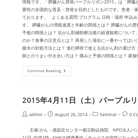
情報です。「膵臓がん啓発パープルリボン2015」は「膵
要性の全国的な普及・啓発を目的としたものです。患者・
ております。 よくある質問 プログラム 日時・場所 申込
す。 膵臓がんの増殖速度と年齢の関係とは？ 膵臓がんの悪
予後の関係とは？ 抗がん剤補助療法後の経過観察について
のか？食事の注意点とは？ 再発した場合に一番やってはい
腹水の対処方法とは？ 進行膵癌で使える抗がん剤の選び方
師とのうまい付き合い方は？ 痛みと予後の関係とは？ 家
2015
Continue Reading
年
5
月
9
日
（土）
2015年4月11日（土）パープル
パ
ー
プ
ル
Post
Post
Post
Post
admin
August 26, 2014
Seminar
0 C
リ
author:
published:
category:
commen
ボ
ン
主催:がん・感染症センター都立駒込病院、NPO法人パンキ
セ
ミ
11日, 午後1時 NHKの健康番組「チョイス＠病気にな