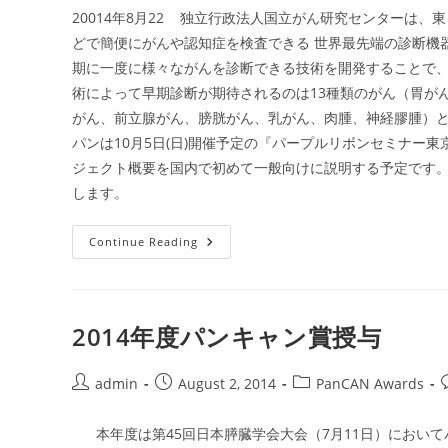
プ
ル
20014年8月22 独立行政法人国立がん研究センターは
リ
どで簡便にがんや認知症を検査できる 世界最先端の診
ボ
ン
期に一度に様々ながんを診断できる技術を開発することで、
セ
ミ
術によって早期診断が期待されるのは13種類のがん（胃がん、
ナ
ー
がん、前立腺がん、膀胱がん、乳がん、肉腫、神経膠腫
東
パンは10月5日(日)開催予定の『パープルリボンセミナー
京
2014
ジェクト概要を国内で初めて一般向けに説明する予定です
します。
国
Continue Reading
内
ニ
ュ
ー
ス：
1
2014年度パンキャン賞授与
回
の
採
血
Post
Post
Post
P
admin
August 2, 2014
PanCAN Awards
で
author:
published:
category:
13
種
本年度は第45回日本膵臓学会大会（7月11日）において
類