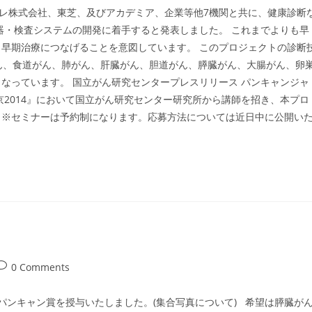
、東レ株式会社、東芝、及びアカデミア、企業等他7機関と共に、健康診断
断機器・検査システムの開発に着手すると発表しました。 これまでよりも早
早期治療につなげることを意図しています。 このプロジェクトの診断
食道がん、肺がん、肝臓がん、胆道がん、膵臓がん、大腸がん、卵
）となっています。 国立がん研究センタープレスリリース パンキャンジャ
東京2014』において国立がん研究センター研究所から講師を招き、本プロ
。※セミナーは予約制になります。応募方法については近日中に公開い
ost
0 Comments
comments:
パンキャン賞を授与いたしました。(集合写真について) 希望は膵臓が