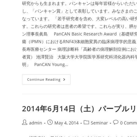
の
研究からも生まれます。パンキャンは毎年皆様からいただ
が
ん
し、「パンキャン賞」として表彰しています。みなさまの
を
診
なっています。 「若手研究者を含め、大変レベルの高い研
断
す。これらの研究者は患者の希望です。これらが実り、膵
す
る
ン理事長眞島 PanCAN Basic Research Awa
次
世
瘍（IPMN）におけるRNF43体細胞変異の臨床病理学的意義」 Pan
代
が
長寿医療センター 病理診断科「高齢者の病理解剖症例における膵病変の検
ん
者賞） 池澤賢治 大阪大学大学院医学系研究科消化器内科学
診
断
明」 PanCAN Young…
プ
ロ
ジ
ェ
2014
Continue Reading
ク
年
ト
度
パ
ン
キ
ャ
2014年6月14日（土）パープルリ
ン
賞
授
与
Post
Post
Post
Post
admin
May 4, 2014
Seminar
0 Comm
author:
published:
category:
comments: