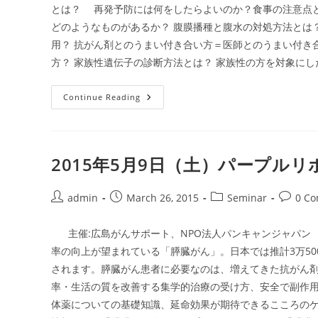
とは？ 再発予防には何をしたらよいのか？食事の注意点と
どのようなものがあるか？ 腹膜播種と腹水の対処方法とは
用？ 抗がん剤とのうまい付き合い方＝医師とのうまい付き
方？ 家族性遺伝子の診断方法とは？ 家族性の方を対象にし
2015
Continue Reading
年
6
月
13
日
パ
2015年5月9日（土）パープルリボ
ー
プ
ル
リ
Post
Post
Post
Post
admin
March 26, 2015
Seminar
0 C
ボ
author:
published:
category:
commen
ン
セ
主催:広島がんサポート、NPO法人パンキャンジャパン 広
ミ
ナ
率の向上が望まれている「膵臓がん」。日本では推計3万50
ー
In
されます。膵臓がん患者に必要なのは、増えてきた抗がん
名
古
率・生活の質を改善する集学的治療の受け方、安全で副作用
屋
体薬についての基礎知識、延命効果が期待できるこころの
2015