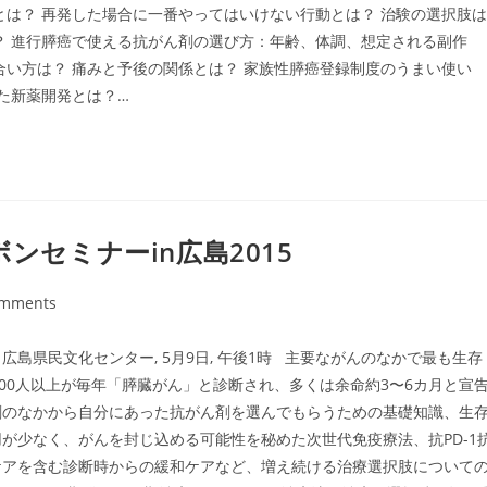
は？ 再発した場合に一番やってはいけない行動とは？ 治験の選択肢は
？ 進行膵癌で使える抗がん剤の選び方：年齢、体調、想定される副作
合い方は？ 痛みと予後の関係とは？ 家族性膵癌登録制度のうまい使い
た新薬開発とは？…
ンセミナーin広島2015
omments
ts:
島県民文化センター, 5月9日, 午後1時 主要ながんのなかで最も生存
00人以上が毎年「膵臓がん」と診断され、多くは余命約3〜6カ月と宣
剤のなかから自分にあった抗がん剤を選んでもらうための基礎知識、生
が少なく、がんを封じ込める可能性を秘めた次世代免疫療法、抗PD-1
ケアを含む診断時からの緩和ケアなど、増え続ける治療選択肢について