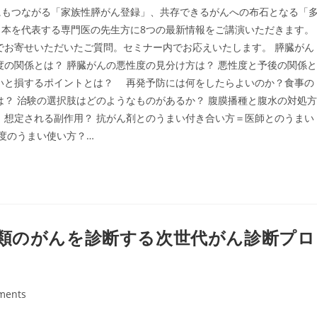
にもつながる「家族性膵がん登録」、共存できるがんへの布石となる「
日本を代表する専門医の先生方に8つの最新情報をご講演いただきます。
までお寄せいただいたご質問。セミナー内でお応えいたします。 膵臓がん
度の関係とは？ 膵臓がんの悪性度の見分け方は？ 悪性度と予後の関係と
いと損するポイントとは？ 再発予防には何をしたらよいのか？食事の
は？ 治験の選択肢はどのようなものがあるか？ 腹膜播種と腹水の対処方
、想定される副作用？ 抗がん剤とのうまい付き合い方＝医師とのうまい
度のうまい使い方？…
種類のがんを診断する次世代がん診断プロ
ments
: