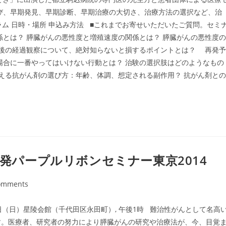
び、早期発見、早期診断、早期治療の大切さ、治療方法の選択など、治
ム 日時・場所 申込み方法 ■これまでお寄せいただいたご質問。セミ
係とは？ 膵臓がんの悪性度と増殖速度の関係とは？ 膵臓がんの悪性度の
法後の経過観察について、絶対知らないと損するポイントとは？ 再発予
場合に一番やってはいけない行動とは？ 治験の選択肢はどのようなもの
使える抗がん剤の選び方：年齢、体調、想定される副作用？ 抗がん剤との
啓発パープルリボンセミナー東京2014
omments
ts:
5日（日）星陵会館（千代田区永田町）, 午後1時 難治性がんとして名高
す。医療者、研究者の努力により膵臓がんの研究や治療法が、今、目覚