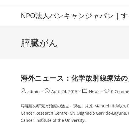
Skip
to
NPO法人パンキャンジャパン｜
content
膵臓がん
海外ニュース：化学放射線療法の
Post
Post
Post
Post
admin
April 24, 2015
News
0 Comme
author:
published:
category:
comments:
膵臓癌の研究と治療の過去、現在、未来 Manuel Hidalgo, Director T
Cancer Research Centre (CNIO)Ignacio Garrido-Laguna
Cancer Institute of the University…