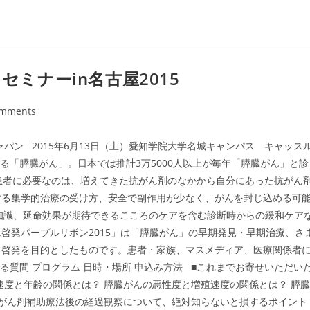
セミナーin名古屋2015
omments
ts:
パン 2015年6月13日（土）愛知学院大学名城キャンパス キャッス
る「膵臓がん」。日本では推計3万5000人以上が毎年「膵臓がん」と診
患者に必要なのは、増えてきた抗がん剤のなかから自分にあった抗がん
する集学的治療の受け方、安全で副作用が少なく、がんを封じ込める可
礎知識、延命効果が期待できるこころのケアを含む診断時からの緩和ケア
啓発パープルリボン2015」は「膵臓がん」の早期発見・早期治療、さ
・啓発を目的としたものです。患者・家族、マスメディア、医療関係者
質問 プログラム 日時・場所 申込み方法 ■これまでお寄せいただい
速度と年齢の関係とは？ 膵臓がんの悪性度と増殖速度の関係とは？ 膵臓
抗がん剤補助療法後の経過観察について、絶対知らないと損するポイント